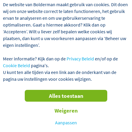
De website van Bolderman maakt gebruik van cookies. Dit doen
wij om onze website correct te laten functioneren, het gebruik
ervan te analyseren en om uw gebruikerservaring te
optimaliseren. Gaat u hiermee akkoord? Klik dan op
‘Accepteren’. Wilt u liever zelf bepalen welke cookies wij
plaatsen, dan kunt u uw voorkeuren aanpassen via ‘Beheer uw
eigen instellingen’.
Meer informatie? Kijk dan op de
Privacy Beleid
en/of op de
Bolderman Excursiereizen laat u tijdens deze schitterende
Cookie Beleid
pagina's.
rondreis vele hoogtepunten uit de Byzantijnse
U kunt ten alle tijden via een link aan de onderkant van de
geschiedenis van de Balkan zien. Elk land dat we
pagina uw instellingen voor cookies wijzigen.
bezoeken, heeft een eigen interessante geschiedenis en
cultuur en een adembenemende natuur. We beginnen
Alles toestaan
onze reis in Servië, waar we de hoofdstad Belgrado
bezoeken. In Noord-Macedonië zien we o.a. de hoofdstad
Weigeren
Skopje en het pachtige meer van Ohrid. Vervolgens gaan
we naar Albanië, het minst ontdekte land van de Balkan.
Aanpassen
Dit kleine zonnige land aan de Adriatische Zee heeft
jarenlang geleefd onder een communistische dictatuur en