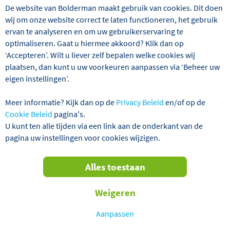
Zoek en boek uw vakantie
Last minutes
De website van Bolderman maakt gebruik van cookies. Dit doen
wij om onze website correct te laten functioneren, het gebruik
ervan te analyseren en om uw gebruikerservaring te
Welk reistype?
optimaliseren. Gaat u hiermee akkoord? Klik dan op
‘Accepteren’. Wilt u liever zelf bepalen welke cookies wij
Naar welk land?
plaatsen, dan kunt u uw voorkeuren aanpassen via ‘Beheer uw
eigen instellingen’.
Welke maand?
Meer informatie? Kijk dan op de
Privacy Beleid
en/of op de
Cookie Beleid
pagina's.
Toon 428 reizen
U kunt ten alle tijden via een link aan de onderkant van de
pagina uw instellingen voor cookies wijzigen.
Alles toestaan
Weigeren
Welkom bij Bolderman Excursiereizen
Onbezorgd genieten van uw vakantie!
Aanpassen