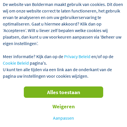
De website van Bolderman maakt gebruik van cookies. Dit doen
wij om onze website correct te laten functioneren, het gebruik
ervan te analyseren en om uw gebruikerservaring te
optimaliseren. Gaat u hiermee akkoord? Klik dan op
‘Accepteren’. Wilt u liever zelf bepalen welke cookies wij
plaatsen, dan kunt u uw voorkeuren aanpassen via ‘Beheer uw
eigen instellingen’.
Meer informatie? Kijk dan op de
Privacy Beleid
en/of op de
Londen, de hoofdstad van Groot-Brit­tannië, is een
Cookie Beleid
pagina's.
populaire bestemming als stedentrip. Winkelstad,
U kunt ten alle tijden via een link aan de onderkant van de
museumstad, uitgaansstad, musicalstad en vooral
pagina uw instellingen voor cookies wijzigen.
wereldstad! We vinden in deze metropool vele
herinneringen en tradities uit het verleden. De zwarte
Alles toestaan
taxi’s en 'London bobbies' typeren het stadsbeeld in het
centrum. Maar Londen is ook eigentijds! Tijdens de stads-
Weigeren
en avondtour van deze 4-daagse stedentrip Londen ziet u
alle bekende bezienswaardigheden van deze
Aanpassen
indrukwekkende stad. Ook shoppen in het bekende
warenhuis Harrods en andere grote warenhuizen is een