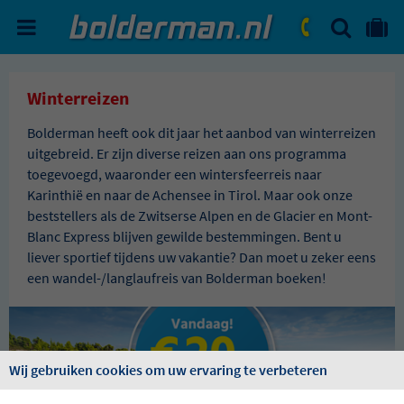
ZOEKEN
NAAR 'MIJN REIS' OMGEVIN
ma. - vr.: 09:00 - 17:30
zat.: 10:00 - 16:00
Winterreizen
Bolderman heeft ook dit jaar het aanbod van winterreizen
uitgebreid. Er zijn diverse reizen aan ons programma
toegevoegd, waaronder een wintersfeerreis naar
Karinthië en naar de Achensee in Tirol. Maar ook onze
beststellers als de Zwitserse Alpen en de Glacier en Mont-
Blanc Express blijven gewilde bestemmingen. Bent u
liever sportief tijdens uw vakantie? Dan moet u zeker eens
een wandel-/langlaufreis van Bolderman boeken!
Wij gebruiken cookies om uw ervaring te verbeteren