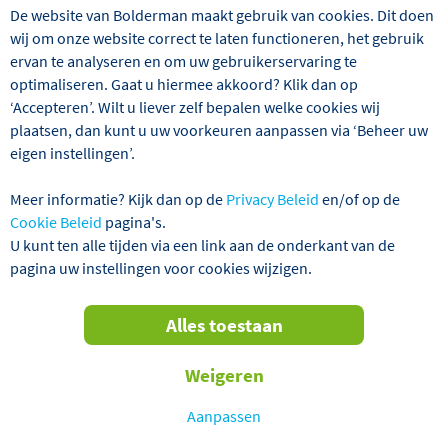
De website van Bolderman maakt gebruik van cookies. Dit doen
wij om onze website correct te laten functioneren, het gebruik
ervan te analyseren en om uw gebruikerservaring te
optimaliseren. Gaat u hiermee akkoord? Klik dan op
Wij hebben 25 reizen gevonden
‘Accepteren’. Wilt u liever zelf bepalen welke cookies wij
plaatsen, dan kunt u uw voorkeuren aanpassen via ‘Beheer uw
Winterreizen
Alles wissen
eigen instellingen’.
Meer informatie? Kijk dan op de
Privacy Beleid
en/of op de
Verder filteren
Cookie Beleid
pagina's.
U kunt ten alle tijden via een link aan de onderkant van de
pagina uw instellingen voor cookies wijzigen.
Sorteren
Alles toestaan
op
VERTREKGARANTIES!
Weigeren
Aanpassen