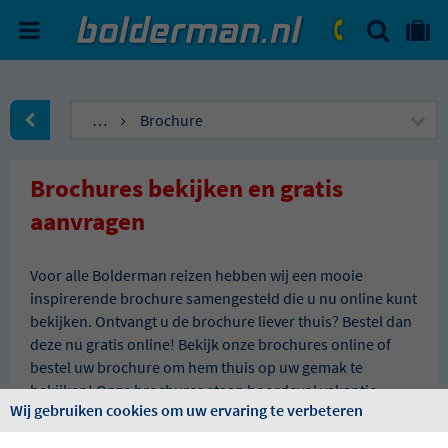
ZOEKEN
NAAR 'MIJN REIS' OMGEVIN
ma. - vr.: 09:00 - 17:30
zat.: 10:00 - 16:00
…
Brochure
naar Homepagina
Brochures bekijken en gratis
aanvragen
Voor alle Bolderman reizen hebben wij een mooie
inspirerende brochure samengesteld die u nu online kunt
bekijken. Ontvangt u de brochure liever thuis? Bestel dan
deze nu gratis online! Bekijk onze brochures online of
bestel uw brochure om hem thuis op uw gemak te
bekijken! Onze brochures staan boordevol vakantie-
Wij gebruiken cookies om uw ervaring te verbeteren
ideeën naar de mooiste plekken. U heeft de keuze uit
compleet goed verzorgde busreizenen boeiende rond- of