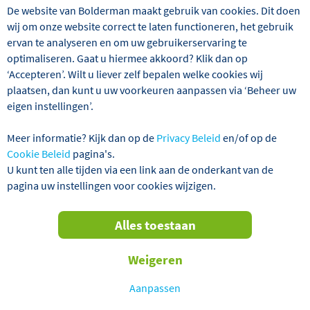
excursiereizen. Alvast veel plezier met het uitzoeken van
De website van Bolderman maakt gebruik van cookies. Dit doen
uw vakantie!
wij om onze website correct te laten functioneren, het gebruik
ervan te analyseren en om uw gebruikerservaring te
optimaliseren. Gaat u hiermee akkoord? Klik dan op
Vlieg-busreizen 2027
‘Accepteren’. Wilt u liever zelf bepalen welke cookies wij
plaatsen, dan kunt u uw voorkeuren aanpassen via ‘Beheer uw
Ja, ik wil de brochure jaarlijks
eigen instellingen’.
ontvangen.
Meer informatie? Kijk dan op de
Privacy Beleid
en/of op de
Cookie Beleid
pagina's.
Jaarbrochure 2026
U kunt ten alle tijden via een link aan de onderkant van de
pagina uw instellingen voor cookies wijzigen.
Online bekijken
Ja, ik wil de brochure jaarlijks
Alles toestaan
ontvangen.
Weigeren
Jaarbrochure 2027
Aanpassen
Ja, ik wil de brochure jaarlijks