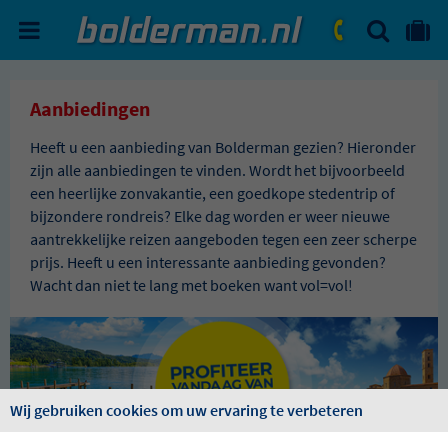
ZOEKEN
NAAR 'MIJN REIS' OMGEVIN
ma. - vr.: 09:00 - 17:30
zat.: 10:00 - 16:00
Aanbiedingen
Heeft u een aanbieding van Bolderman gezien? Hieronder
zijn alle aanbiedingen te vinden. Wordt het bijvoorbeeld
een heerlijke zonvakantie, een goedkope stedentrip of
bijzondere rondreis? Elke dag worden er weer nieuwe
aantrekkelijke reizen aangeboden tegen een zeer scherpe
prijs. Heeft u een interessante aanbieding gevonden?
Wacht dan niet te lang met boeken want vol=vol!
Wij gebruiken cookies om uw ervaring te verbeteren