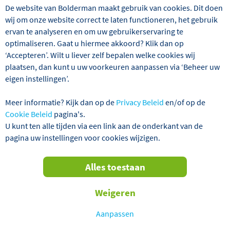
De website van Bolderman maakt gebruik van cookies. Dit doen
wij om onze website correct te laten functioneren, het gebruik
ervan te analyseren en om uw gebruikerservaring te
Wij hebben 87 reizen gevonden
optimaliseren. Gaat u hiermee akkoord? Klik dan op
‘Accepteren’. Wilt u liever zelf bepalen welke cookies wij
Aanbiedingen
Alles wissen
plaatsen, dan kunt u uw voorkeuren aanpassen via ‘Beheer uw
eigen instellingen’.
Verder filteren
Meer informatie? Kijk dan op de
Privacy Beleid
en/of op de
Cookie Beleid
pagina's.
U kunt ten alle tijden via een link aan de onderkant van de
Sorteren
pagina uw instellingen voor cookies wijzigen.
op
TOT € 80,- KORTING P.P.!
Alles toestaan
Weigeren
Aanpassen