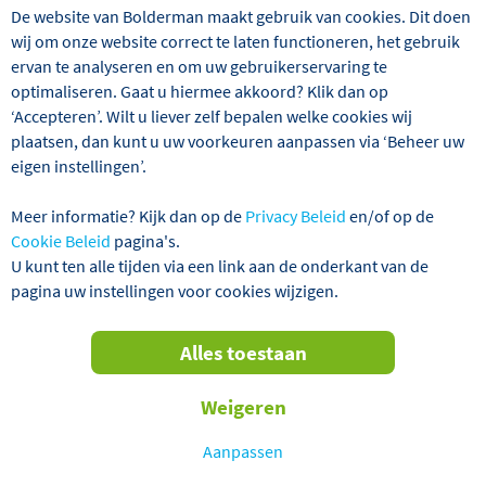
De website van Bolderman maakt gebruik van cookies. Dit doen
Bolderman.nl: de beste kwaliteit
wij om onze website correct te laten functioneren, het gebruik
tegen de beste prijs!
ervan te analyseren en om uw gebruikerservaring te
optimaliseren. Gaat u hiermee akkoord? Klik dan op
Bolderman organiseert reizen met de beste kwaliteit
‘Accepteren’. Wilt u liever zelf bepalen welke cookies wij
tegen de beste prijs. Wij willen u laten genieten van de
plaatsen, dan kunt u uw voorkeuren aanpassen via ‘Beheer uw
prachtige natuur, cultuur, steden en dorpen in Europa op
eigen instellingen’.
een manier waarbij iedere minuut van uw reis wordt
ervaren als een heerlijke en onbezorgde vakantie. Met
Meer informatie? Kijk dan op de
Privacy Beleid
en/of op de
meer dan 60 opstapplaatsen door heel Nederland biedt
Cookie Beleid
pagina's.
Bolderman iedereen het gemak om dicht bij huis op te
U kunt ten alle tijden via een link aan de onderkant van de
stappen. Bolderman: al jaren uw specialist bij uitstek!
pagina uw instellingen voor cookies wijzigen.
Voor uw heerlijke zorgeloze vakantie werkt
Alles toestaan
Bolderman volgens onderstaande principes:
Weigeren
Enorm uitgebreid aanbod
Ons productteam bedenkt ieder jaar meerdere
Aanpassen
nieuwe reizen; op deze manier wordt ons aanbod