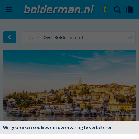
ZOEKEN
NAAR 'MIJN REIS' OMGEVIN
ma. - vr.: 09:00 - 17:30
zat.: 10:00 - 16:00
…
Over Bolderman.nl
naar Homepagina
Wij gebruiken cookies om uw ervaring te verbeteren