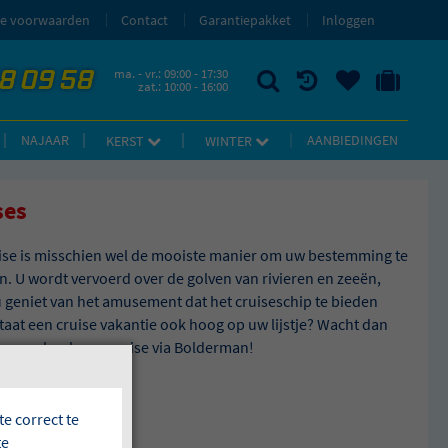
e voorwaarden
Contact
Garantiepakket
Inloggen
58 09 58
ma. - vr.: 09:00 - 17:30
zat.: 10:00 - 16:00
ZOEKEN
RECENT BEKEKEN
UW BEWAARDE REIZEN
NAAR 'MIJN REIS' OMGEVING
NAJAAR
AANBIEDINGEN
KERST
WINTER
ses
ise is misschien wel de mooiste manier om uw bestemming te
n. U wordt vervoerd over de golven van rivieren en zeeën,
 u geniet van het amusement dat het cruiseschip te bieden
Staat een cruise vakantie ook hoog op uw lijstje? Wacht dan
nger en boek een cruise via Bolderman!
e correct te
te