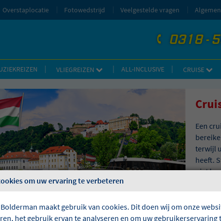
Overstaplocatie
Fotowedstrijd
Veelgestelde vragen
Algemen
0318 - 
telefoon
UZIEKREIZEN
ALL-INCLUSIVE
VLIEGREIZEN
CRUISE
Crui
Een cru
bereike
terwijl
heeft. 
niet la
cookies om uw ervaring te verbeteren
 Bolderman maakt gebruik van cookies. Dit doen wij om onze websit
eren, het gebruik ervan te analyseren en om uw gebruikerservaring 