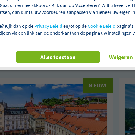
Gaat u hiermee akkoord? Klik dan op ‘Accepteren’. Wilt u liever zel
atsen, dan kunt u uw voorkeuren aanpassen via ‘Beheer uw eigen ins
ie
Aanbetalen niet verplicht
Laagste prijsgarantie
e? Kijk dan op de
Privacy Beleid
en/of op de
Cookie Beleid
pagina's.
 tijden via een link aan de onderkant van de pagina uw instellingen 
n 37 reizen gevonden
Alles toestaan
Weigeren
Alles wissen
NIEUW!