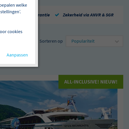
f bepalen welke
tellingen’.
Repatriëringsgarantie
Zekerheid via ANVR & SGR
voor cookies
Sorteren op
Aanpassen
ALL-INCLUSIVE! NIEUW!