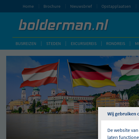
Home
Brochure
Nieuwsbrief
Opstapplaatsen
BUSREIZEN
STEDEN
EXCURSIEREIS
RONDREIS
M
Wij gebruiken 
De website van
laten function