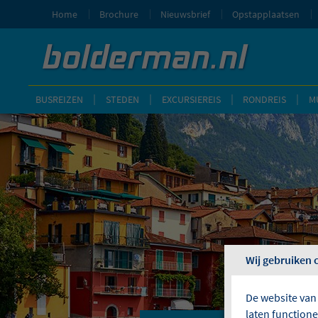
Home
Brochure
Nieuwsbrief
Opstapplaatsen
BUSREIZEN
STEDEN
EXCURSIEREIS
RONDREIS
M
Wij gebruiken 
De website van
laten function