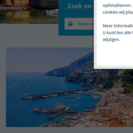
Zoek en boek uw vak
optimaliseren. 
cookies wij pla
Welk reistype?
Meer informati
U kunt ten alle
wijzigen.