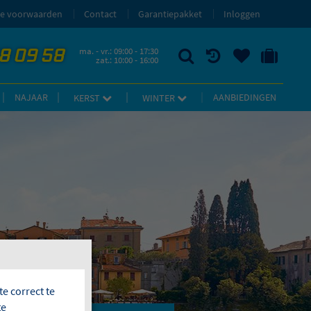
e voorwaarden
Contact
Garantiepakket
Inloggen
58 09 58
ma. - vr.: 09:00 - 17:30
zat.: 10:00 - 16:00
ZOEKEN
RECENT BEKEKEN
UW BEWAARDE REIZEN
NAAR 'MIJN REIS' OMGEVING
NAJAAR
AANBIEDINGEN
KERST
WINTER
e correct te
te