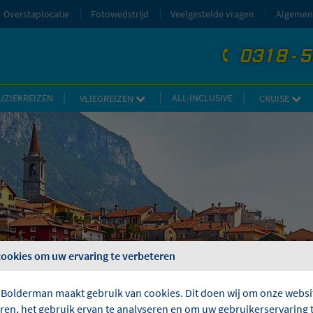
Overstaplocatie
Fotowedstrijd
Veelgestelde vragen
Algemen
0318 - 
telefoon
UZIEKREIZEN
ALL-INCLUSIVE
VLIEGREIZEN
CRUISE
cookies om uw ervaring te verbeteren
 Bolderman maakt gebruik van cookies. Dit doen wij om onze websit
eren, het gebruik ervan te analyseren en om uw gebruikerservaring 