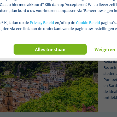
antie
Gaat u hiermee akkoord? Klik dan op ‘Accepteren’. Wilt u liever zel
atsen, dan kunt u uw voorkeuren aanpassen via ‘Beheer uw eigen ins
Italië
Welke maand?
e? Kijk dan op de
Privacy Beleid
en/of op de
Cookie Beleid
pagina's.
 tijden via een link aan de onderkant van de pagina uw instellingen 
Vakan
Alles toestaan
Weigeren
Bella I
Bezoek 
steden 
Pompeï,
en Sardi
de idea
ontdek