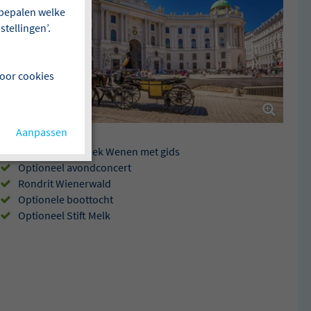
f bepalen welke
tellingen’.
voor cookies
Aanpassen
Uitgebreid bezoek Wenen met gids
Optioneel avondconcert
Rondrit Wienerwald
Optionele boottocht
Optioneel Stift Melk