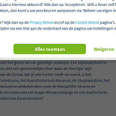
Gaat u hiermee akkoord? Klik dan op ‘Accepteren’. Wilt u liever zel
atsen, dan kunt u uw voorkeuren aanpassen via ‘Beheer uw eigen ins
e? Kijk dan op de
Privacy Beleid
en/of op de
Cookie Beleid
pagina's.
 tijden via een link aan de onderkant van de pagina uw instellingen 
Alles toestaan
Weigeren
t bosgebied, grenzend aan de Oostenrijkse hoofdstad, wordt
n het groen tal van gezellige plaatsjes. Een bijzonderheid in
en met een gemoedelijke sfeer waar de Heuriger wijn
 de Donau dat al vele harten heeft veroverd, is het
 Schönbrunn, het Kunsthistorisch Museum, de Stephansdom, het
exclusieve winkelstraten zoals de Mariahilfer Strasse en
 de terrasjes met een kopje Wienermelange en een Sachertorte.
olderman Excursiereizen!