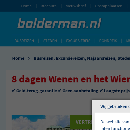
Home
Brochure
Nieuwsbrief
Opstapplaatsen
BUSREIZEN
STEDEN
EXCURSIEREIS
RONDREIS
M
Home
Busreizen
,
Excursiereizen
,
Najaarsreizen
,
Stede
8 dagen Wenen en het Wie
✔ Geld-terug-garantie ✔ Geen aanbetaling ✔ Laagste prij
Wij gebruiken 
VERTREKGARANTIES!
De website van
laten function