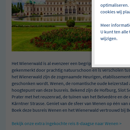
optimaliseren. 
cookies wij pla
Meer informati
U kunt ten alle
wijzigen.
Het Wienerwald is al evenzeer een begrip als Wenen zelf. Di
gekenmerkt door prachtig natuurschoon en is verscholen tusse
het Wienerwald zijn de zogenaamde Heurigen, etablissement
geschonken wordt. Wenen, de romantische oude keizerstad aan
hoogtepunt van deze busreis. Bekend zijn de Hofburg, Slot
Prater met het reuzenrad, de tuinen van het Belvedère en de 
Kärntner Strasse. Geniet van de sfeer van Wenen op één van
Boek deze busreis Wenen en het Wienerwald vertrouwd bij B
Bekijk onze extra ingekochte reis 8-daagse naar Wenen >