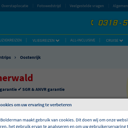
Overstaplocatie
Fotowedstrijd
Veelgestelde vragen
Algemen
0318 - 
telefoon
UZIEKREIZEN
ALL-INCLUSIVE
VLIEGREIZEN
CRUISE
ntrips
Oostenrijk
nerwald
sgarantie ✔ SGR & ANVR garantie
cookies om uw ervaring te verbeteren
 Bolderman maakt gebruik van cookies. Dit doen wij om onze websit
eren, het gebruik ervan te analyseren en om uw gebruikerservaring 