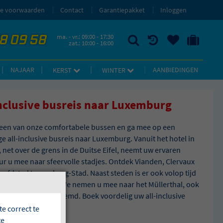
e voorwaarden
Contact
Garantiepakket
Inloggen
58 09 58
ma. - vr.: 09:00 - 17:30
zat.: 10:00 - 16:00
ZOEKEN
RECENT BEKEKEN
UW BEWAARDE REIZEN
NAAR 'MIJN REIS' OMGEVING
NAJAAR
AANBIEDINGEN
KERST
WINTER
inclusive busreis naar Luxemburg
 een van onze comfortabele bussen en ga mee op een
ge all-inclusive busreis naar Luxemburg. Vanuit het hotel in
, net over de grens in de Duitse Eifel, neemt uw ervaren
ur u mee naar sfeervolle stadjes. Ontdek Vianden, Clervaux
oofdstad Luxemburg-Stad. Naast steden is er ook volop tijd
 prachtige natuur. We nemen u mee naar het Müllerthal, ook
in Zwitserland genoemd. Boek voordelig uw all-inclusive
 bij Bolderman.
e correct te
te