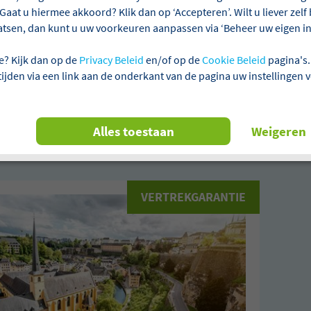
Gaat u hiermee akkoord? Klik dan op ‘Accepteren’. Wilt u liever zel
atsen, dan kunt u uw voorkeuren aanpassen via ‘Beheer uw eigen ins
ie
Aanbetalen niet verplicht
Laagste prijsgarantie
e? Kijk dan op de
Privacy Beleid
en/of op de
Cookie Beleid
pagina's.
 tijden via een link aan de onderkant van de pagina uw instellingen 
n 1 reizen gevonden
Alles toestaan
Weigeren
urg
All-Inclusive
Alles wissen
VERTREKGARANTIE