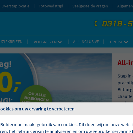
Overstaplocatie
Fotowedstrijd
Veelgestelde vragen
Algemen
0318 - 
telefoon
UZIEKREIZEN
ALL-INCLUSIVE
VLIEGREIZEN
CRUISE
All-
Stap in
prachti
Bitburg
chauffe
en de h
cookies om uw ervaring te verbeteren
voor de
wel Kle
busreis
 Bolderman maakt gebruik van cookies. Dit doen wij om onze websit
eren, het gebruik ervan te analyseren en om uw gebruikerservaring 