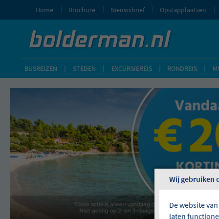
Home
Brochure
Nieuwsbrief
Opstapplaatsen
BUSREIZEN
STEDEN
EXCURSIEREIS
RONDREIS
M
Wij gebruiken 
De website van
laten function