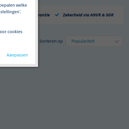
f bepalen welke
tellingen’.
Repatriëringsgarantie
Zekerheid via ANVR & SGR
voor cookies
Sorteren op
Aanpassen