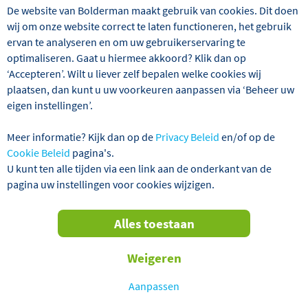
persoon per dag. Voor een 4-daagse stedentrip betaald u
De website van Bolderman maakt gebruik van cookies. Dit doen
dan bijvoorbeeld € 8,- per persoon aan brandstoftoeslag.
wij om onze website correct te laten functioneren, het gebruik
ervan te analyseren en om uw gebruikerservaring te
Drukfouten- en wijzigingen voorbehouden. In gevallen
optimaliseren. Gaat u hiermee akkoord? Klik dan op
waarin dit reglement niet voorziet, beslist Bolderman
‘Accepteren’. Wilt u liever zelf bepalen welke cookies wij
Excursiereizen.
plaatsen, dan kunt u uw voorkeuren aanpassen via ‘Beheer uw
eigen instellingen’.
Meer informatie? Kijk dan op de
Privacy Beleid
en/of op de
Cookie Beleid
pagina's.
U kunt ten alle tijden via een link aan de onderkant van de
pagina uw instellingen voor cookies wijzigen.
Alles toestaan
Telefoon
0318 - 58 09 58
Weigeren
Aanpassen
Ma t/m Vr
09:00
–
17:30
Zaterdag
10:00
–
16:00