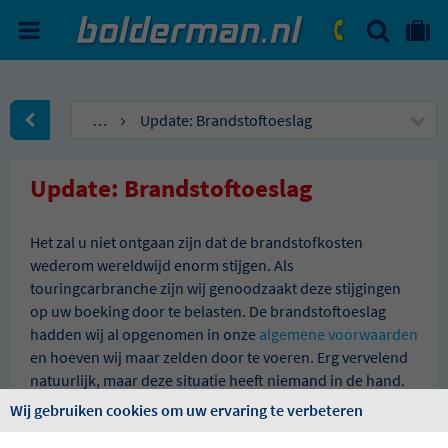
ZOEKEN
NAAR 'MIJN REIS' OMGEVIN
ma. - vr.: 09:00 - 17:30
zat.: 10:00 - 16:00
…
Update: Brandstoftoeslag
naar Homepagina
Update: Brandstoftoeslag
Het zal u niet ontgaan zijn dat de brandstofkosten
wederom wereldwijd enorm stijgen. Als
touringcarbranche zijn wij genoodzaakt deze stijgingen
op uw boeking door te belasten. De brandstoftoeslag
hadden wij al opgenomen in onze
algemene voorwaarden
en hoeven wij maar zelden door te voeren. Erg vervelend
natuurlijk, maar deze situatie heeft niemand in de hand.
Wij gebruiken cookies om uw ervaring te verbeteren
Op dit moment berekenen wij een toeslag van € 2,50 per