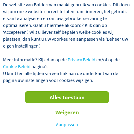
VERTREKGARANTIES!
De website van Bolderman maakt gebruik van cookies. Dit doen
wij om onze website correct te laten functioneren, het gebruik
ervan te analyseren en om uw gebruikerservaring te
optimaliseren. Gaat u hiermee akkoord? Klik dan op
‘Accepteren’. Wilt u liever zelf bepalen welke cookies wij
plaatsen, dan kunt u uw voorkeuren aanpassen via ‘Beheer uw
eigen instellingen’.
Meer informatie? Kijk dan op de
Privacy Beleid
en/of op de
Cookie Beleid
pagina's.
U kunt ten alle tijden via een link aan de onderkant van de
Tijdens deze reis nemen wij u mee naar een fraai stukje
pagina uw instellingen voor cookies wijzigen.
Frankrijk, namelijk de Elzas en de Vogezen. De Elzas staat
vooral bekend als wijnstreek en bevindt zich in uiterste
noordoosten van Frankrijk. De Vogezen staan bekend om
Alles toestaan
de prachtige natuur. Vanuit het 4* Grand Hôtel Filippo,
gelegen in de plaats Niederbronn-les-Bains, gaan we
Weigeren
mooie excursies maken in deze populaire streek. Een
bezoek aan Straatsburg, de hoofdstad van de Elzas,
Aanpassen
pittoreske wijndorpjes, een tocht door de Vogezen en een