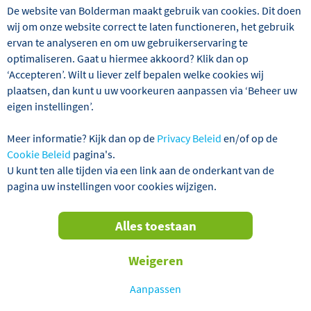
VERTREKGARANTIES!
De website van Bolderman maakt gebruik van cookies. Dit doen
wij om onze website correct te laten functioneren, het gebruik
ervan te analyseren en om uw gebruikerservaring te
optimaliseren. Gaat u hiermee akkoord? Klik dan op
‘Accepteren’. Wilt u liever zelf bepalen welke cookies wij
plaatsen, dan kunt u uw voorkeuren aanpassen via ‘Beheer uw
eigen instellingen’.
Meer informatie? Kijk dan op de
Privacy Beleid
en/of op de
Cookie Beleid
pagina's.
U kunt ten alle tijden via een link aan de onderkant van de
Ga mee met Bolderman naar Fusch aan de Grossglockner
pagina uw instellingen voor cookies wijzigen.
Hochalpenstrasse, gelegen nabij het bekende Zell am
See. Tijdens deze reis verblijft u in het familiehotel
Unterkrämerhof, waar Ernst en Rosi er alles aan zullen
Alles toestaan
doen om het u naar de zin te maken. Vanuit Fusch maken
we prachtige excursies, waaronder een bezoek aan de
Weigeren
Mozartstad Salzburg en het alom bekende plaatsje Zell
am See. Uiteraard ontbreekt een bezoek aan de hoogste
Aanpassen
berg van Oostenrijk, de Grossglockner, niet tijdens deze