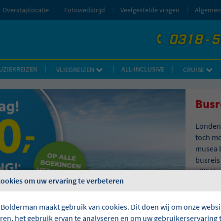
Overstaplocatie
Fotowedstrijd
Veelgestelde vragen
Algemen
0318 - 
telefoon
UZIEKREIZEN
ALL-INCLUSIVE
VLIEGREIZEN
CRUISE
Busr
Londen 
toch mo
musea l
busreis
altijd 
cookies om uw ervaring te verbeteren
comfort
toilet.
Bolder
 Bolderman maakt gebruik van cookies. Dit doen wij om onze websit
eren, het gebruik ervan te analyseren en om uw gebruikerservaring 