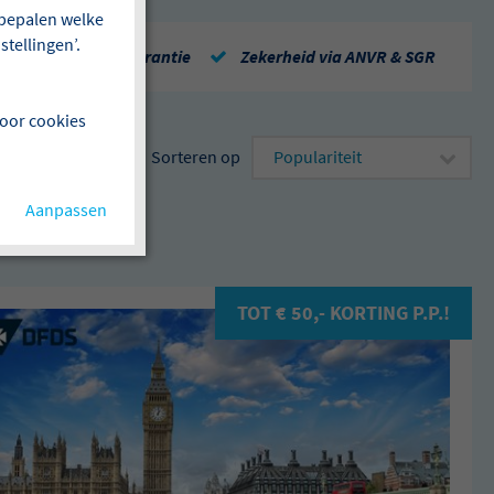
f bepalen welke
tellingen’.
Repatriëringsgarantie
Zekerheid via ANVR & SGR
voor cookies
Sorteren op
Aanpassen
sen
TOT € 50,- KORTING P.P.!