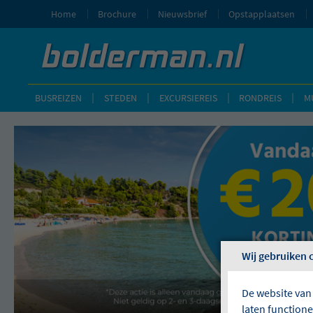
Home
Brochure
Nieuwsbrief
Opstapplaatsen
BUSREIZEN
STEDEN
EXCURSIEREIS
RONDREIS
M
Wij gebruiken 
De website van
laten function