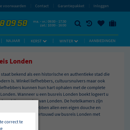
e voorwaarden
Contact
Garantiepakket
Inloggen
58 09 58
ma. - vr.: 09:00 - 17:30
zat.: 10:00 - 16:00
ZOEKEN
RECENT BEKEKEN
UW BEWAARDE REIZEN
NAAR 'MIJN REIS' OMGEVING
NAJAAR
AANBIEDINGEN
KERST
WINTER
eis Londen
staat bekend als een historische en authentieke stad die
dern is. Winkel liefhebbers, cultuursnuivers maar ook
iefhebbers kunnen hun hart ophalen met de complete
 Londen. Wanneer u een busreis Londen boekt logeert u
in de nabije omgeving van Londen. De hotelkamers zijn
abel ingericht en hebben allen een eigen douche en
 Boek eenvoudig en vertouwd uw busreis Londen met
man.
e correct te
te