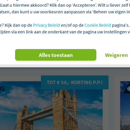
Gaat u hiermee akkoord? Klik dan op ‘Accepteren’. Wilt u liever zel
atsen, dan kunt u uw voorkeuren aanpassen via ‘Beheer uw eigen ins
ie
Aanbetalen niet verplicht
Laagste prijsgarantie
e? Kijk dan op de
Privacy Beleid
en/of op de
Cookie Beleid
pagina's.
 tijden via een link aan de onderkant van de pagina uw instellingen 
n 5 reizen gevonden
Alles toestaan
Weigeren
nd
Londen
Busreizen
Alles wis
TOT € 50,- KORTING P.P.!