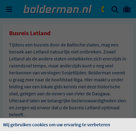
ZOEKEN
NAAR 'MIJN REIS' OMGEVIN
ma. - vr.: 09:00 - 17:30
zat.: 10:00 - 16:00
Busreis Letland
Tijdens een busreis door de Baltische staten, mag een
bezoek aan Letland natuurlijk niet ontbreken. Zowel
Letland als de andere staten ontwikkelen zich enerzijds in
razendsnel tempo, maar anderzijds kunt u nog veel
herkennen van vervlogen Sovjettijden. Bolderman neemt
u graag mee naar de hoofdstad Riga. Hier maakt u onder
leiding van een lokale gids kennis met deze historische
stad, gelegen aan de oevers van rivier de Daugava.
Uiteraard laten we belangrijke bezienswaardigheden zien
en zorgen wij ervoor dat u de busreis Letland optimaal
beleeft.
Wij gebruiken cookies om uw ervaring te verbeteren