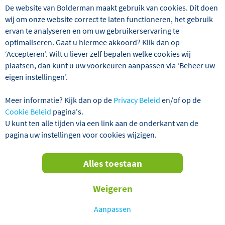
De website van Bolderman maakt gebruik van cookies. Dit doen
wij om onze website correct te laten functioneren, het gebruik
ervan te analyseren en om uw gebruikerservaring te
optimaliseren. Gaat u hiermee akkoord? Klik dan op
‘Accepteren’. Wilt u liever zelf bepalen welke cookies wij
plaatsen, dan kunt u uw voorkeuren aanpassen via ‘Beheer uw
eigen instellingen’.
Wij hebben 1 reizen gevonden
Meer informatie? Kijk dan op de
Privacy Beleid
en/of op de
Letland
Busreizen
Alles wissen
Cookie Beleid
pagina's.
U kunt ten alle tijden via een link aan de onderkant van de
pagina uw instellingen voor cookies wijzigen.
Verder filteren
Alles toestaan
Sorteren
Weigeren
op
TOT € 70,- KORTING P.P.!
Aanpassen