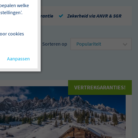
f bepalen welke
tellingen’.
Repatriëringsgarantie
Zekerheid via ANVR & SGR
voor cookies
Sorteren op
Aanpassen
en
VERTREKGARANTIES!