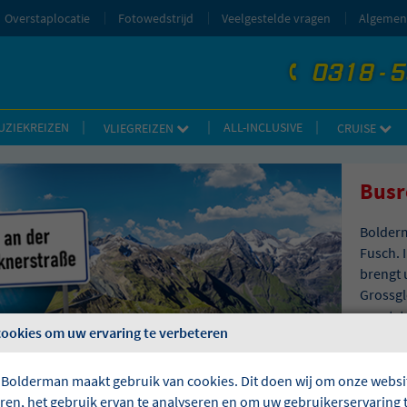
Overstaplocatie
Fotowedstrijd
Veelgestelde vragen
Algemen
0318 - 
telefoon
UZIEKREIZEN
ALL-INCLUSIVE
VLIEGREIZEN
CRUISE
Busr
Bolderm
Fusch. I
brengt 
Grossgl
grootst
cookies om uw ervaring te verbeteren
Oostenr
iederee
Bolder
 Bolderman maakt gebruik van cookies. Dit doen wij om onze websit
eren, het gebruik ervan te analyseren en om uw gebruikerservaring 