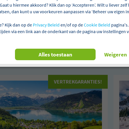
Gaat u hiermee akkoord? Klik dan op ‘Accepteren’. Wilt u liever zel
atsen, dan kunt u uw voorkeuren aanpassen via ‘Beheer uw eigen ins
ie
Aanbetalen niet verplicht
Laagste prijsgarantie
e? Kijk dan op de
Privacy Beleid
en/of op de
Cookie Beleid
pagina's.
 tijden via een link aan de onderkant van de pagina uw instellingen 
n 2 reizen gevonden
Alles toestaan
Weigeren
ijk
Fusch
Busreizen
Alles wiss
VERTREKGARANTIES!