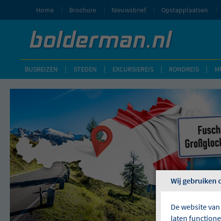
Home
Brochure
Nieuwsbrief
Opstapplaatsen
BUSREIZEN
STEDEN
EXCURSIEREIS
RONDREIS
M
Wij gebruiken 
De website van
laten function