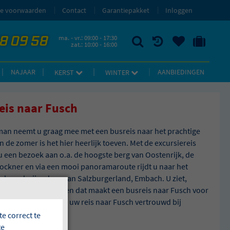
e voorwaarden
Contact
Garantiepakket
Inloggen
58 09 58
ma. - vr.: 09:00 - 17:30
zat.: 10:00 - 16:00
ZOEKEN
RECENT BEKEKEN
UW BEWAARDE REIZEN
NAAR 'MIJN REIS' OMGEVING
NAJAAR
AANBIEDINGEN
KERST
WINTER
eis naar Fusch
an neemt u graag mee met een busreis naar het prachtige
n de zomer is het hier heerlijk toeven. Met de excursiereis
u een bezoek aan o.a. de hoogste berg van Oostenrijk, de
ockner en via een mooi panoramaroute rijdt u naar het
e boerderijendorp van Salzburgerland, Embach. U ziet,
ijk is erg veelzijdig en dat maakt een busreis naar Fusch voor
n aangenaam! Boek uw reis naar Fusch vertrouwd bij
man!
e correct te
te