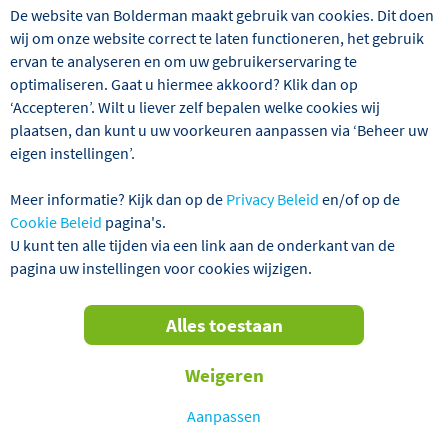
De website van Bolderman maakt gebruik van cookies. Dit doen
wij om onze website correct te laten functioneren, het gebruik
ervan te analyseren en om uw gebruikerservaring te
optimaliseren. Gaat u hiermee akkoord? Klik dan op
‘Accepteren’. Wilt u liever zelf bepalen welke cookies wij
Wij hebben 1 reizen gevonden
plaatsen, dan kunt u uw voorkeuren aanpassen via ‘Beheer uw
eigen instellingen’.
Engeland
Londen
Excursiereize
Meer informatie? Kijk dan op de
Privacy Beleid
en/of op de
Cookie Beleid
pagina's.
Verder filteren
U kunt ten alle tijden via een link aan de onderkant van de
pagina uw instellingen voor cookies wijzigen.
Sorteren
Alles toestaan
op
TOT € 30,- KORTING P.P.!
Weigeren
Aanpassen