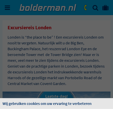
ZOEKEN
NAAR 'MIJN REIS' OMGEVIN
ma. - vr.: 09:00 - 17:30
zat.: 10:00 - 16:00
Excursiereis Londen
Londen is “the place to be” ! Een excursiereis Londen om
nooit te vergeten. Natuurlijk wilt u de Big Ben,
Buckingham Palace, het reuzenrad London Eye en de
beroemde Tower met de Tower Bridge zien! Maar er is
meer, veel meer te zien tijdens de excursiereis Londen.
Geniet van de prachtige parken in Londen, bezoek tijdens
de excursiereis Londen het indrukwekkende warenhuis
Harrods of de gezellige markt van Portobello Road of de
Central Market van Covent Garden.
Wij gebruiken cookies om uw ervaring te verbeteren