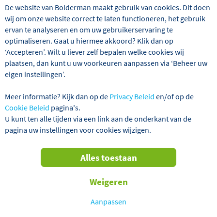
De website van Bolderman maakt gebruik van cookies. Dit doen
wij om onze website correct te laten functioneren, het gebruik
ervan te analyseren en om uw gebruikerservaring te
optimaliseren. Gaat u hiermee akkoord? Klik dan op
Wij hebben 1 reizen gevonden
‘Accepteren’. Wilt u liever zelf bepalen welke cookies wij
plaatsen, dan kunt u uw voorkeuren aanpassen via ‘Beheer uw
Finland
Excursiereizen
Alles wi
eigen instellingen’.
Meer informatie? Kijk dan op de
Privacy Beleid
en/of op de
Verder filteren
Cookie Beleid
pagina's.
U kunt ten alle tijden via een link aan de onderkant van de
pagina uw instellingen voor cookies wijzigen.
Sorteren
Alles toestaan
op
VERTREKGARANTIES!
Weigeren
Aanpassen