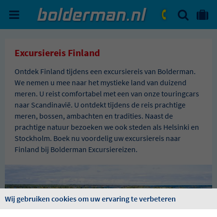
ZOEKEN
NAAR 'MIJN REIS' OMGEVIN
ma. - vr.: 09:00 - 17:30
zat.: 10:00 - 16:00
Excursiereis Finland
Ontdek Finland tijdens een excursiereis van Bolderman.
We nemen u mee naar het mystieke land van duizend
meren. U reist comfortabel met een van onze touringcars
naar Scandinavië. U ontdekt tijdens de reis prachtige
meren, bossen, ambachten en tradities. Naast de
prachtige natuur bezoeken we ook steden als Helsinki en
Stockholm. Boek nu voordelig uw excursiereis naar
Finland bij Bolderman Excursiereizen.
Wij gebruiken cookies om uw ervaring te verbeteren