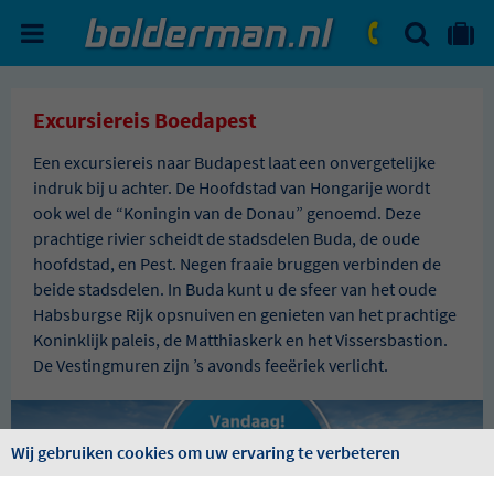
ZOEKEN
NAAR 'MIJN REIS' OMGEVIN
ma. - vr.: 09:00 - 17:30
zat.: 10:00 - 16:00
Excursiereis Boedapest
Een excursiereis naar Budapest laat een onvergetelijke
indruk bij u achter. De Hoofdstad van Hongarije wordt
ook wel de “Koningin van de Donau” genoemd. Deze
prachtige rivier scheidt de stadsdelen Buda, de oude
hoofdstad, en Pest. Negen fraaie bruggen verbinden de
beide stadsdelen. In Buda kunt u de sfeer van het oude
Habsburgse Rijk opsnuiven en genieten van het prachtige
Koninklijk paleis, de Matthiaskerk en het Vissersbastion.
De Vestingmuren zijn ’s avonds feeëriek verlicht.
Wij gebruiken cookies om uw ervaring te verbeteren