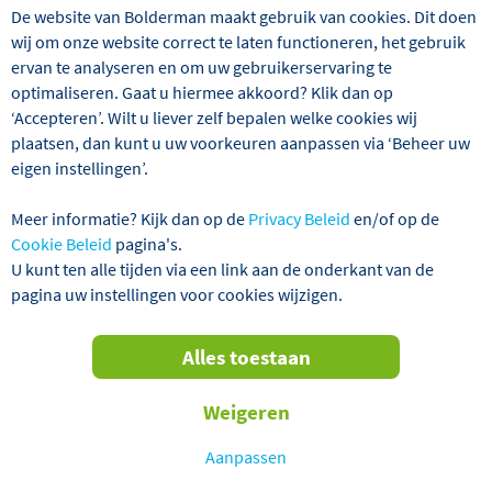
De website van Bolderman maakt gebruik van cookies. Dit doen
wij om onze website correct te laten functioneren, het gebruik
ervan te analyseren en om uw gebruikerservaring te
optimaliseren. Gaat u hiermee akkoord? Klik dan op
‘Accepteren’. Wilt u liever zelf bepalen welke cookies wij
Wij hebben 3 reizen gevonden
plaatsen, dan kunt u uw voorkeuren aanpassen via ‘Beheer uw
eigen instellingen’.
Hongarije
Boedapest
Excursier
Meer informatie? Kijk dan op de
Privacy Beleid
en/of op de
Cookie Beleid
pagina's.
Verder filteren
U kunt ten alle tijden via een link aan de onderkant van de
pagina uw instellingen voor cookies wijzigen.
Sorteren
Alles toestaan
op
VERTREKGARANTIES!
Weigeren
Aanpassen