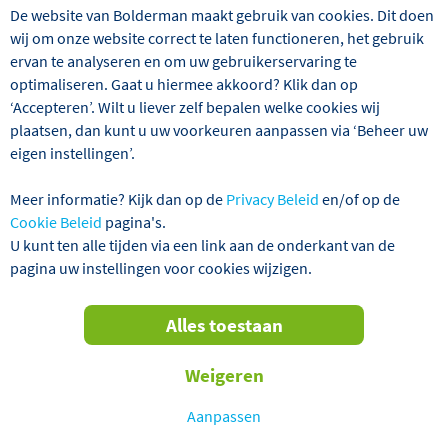
je ondernemend georiënteerd en mede verantwoordelijk
De website van Bolderman maakt gebruik van cookies. Dit doen
voor financiële administratie en control functie.
wij om onze website correct te laten functioneren, het gebruik
Je houdt je bezig met het uitvoeren en het verder
ervan te analyseren en om uw gebruikerservaring te
professionaliseren van de financiële functie binnen de
optimaliseren. Gaat u hiermee akkoord? Klik dan op
organisatie, met een focus richting financial control maar
‘Accepteren’. Wilt u liever zelf bepalen welke cookies wij
ook in business control.
plaatsen, dan kunt u uw voorkeuren aanpassen via ‘Beheer uw
eigen instellingen’.
Daarnaast zorg je voor een verdere optimalisering van de
rapportages. De ideale kandidaat heeft een
Meer informatie? Kijk dan op de
Privacy Beleid
en/of op de
gekwalificeerde financiële opleiding met bewezen
Cookie Beleid
pagina's.
meerjarige ervaring. Ervaring met forecasting,
U kunt ten alle tijden via een link aan de onderkant van de
budgettering, planning, financial- en business control is
pagina uw instellingen voor cookies wijzigen.
een vereiste.
Alles toestaan
Naast de werkzaamheden voor Bolderman Excursiereizen
zal je ook werkzaamheden verrichten voor andere
entiteiten binnen ons groep.
Weigeren
Voor deze vacature van Financial Controller ben je in
Aanpassen
het bezit van: