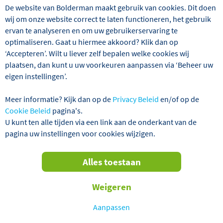
VERTREKGARANTIES!
De website van Bolderman maakt gebruik van cookies. Dit doen
wij om onze website correct te laten functioneren, het gebruik
ervan te analyseren en om uw gebruikerservaring te
optimaliseren. Gaat u hiermee akkoord? Klik dan op
‘Accepteren’. Wilt u liever zelf bepalen welke cookies wij
plaatsen, dan kunt u uw voorkeuren aanpassen via ‘Beheer uw
eigen instellingen’.
Meer informatie? Kijk dan op de
Privacy Beleid
en/of op de
Cookie Beleid
pagina's.
U kunt ten alle tijden via een link aan de onderkant van de
Ga mee met Bolderman tijdens de kerstdagen naar het
pagina uw instellingen voor cookies wijzigen.
Noord-Duitse eiland Rügen, gelegen aan de Oostzeekust
en door een brug verbonden met het vasteland. Het
eiland heeft prachtige stranden, leuke havens en de
Alles toestaan
mooiste karakteristieke gebouwen. Dit alles, samen met
het geweldige natuurschoon en de vele krijtrotsen, vormt
Weigeren
het decor van deze 6-daagse kerstreis. We verblijven
tijdens deze reis in Hotel Breeger Bodden, dat onder
Aanpassen
leiding staat van de Nederlandse familie Bezema en waar