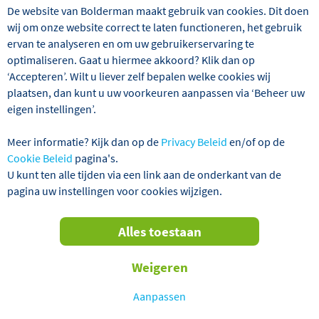
VERTREKGARANTIES!
De website van Bolderman maakt gebruik van cookies. Dit doen
wij om onze website correct te laten functioneren, het gebruik
ervan te analyseren en om uw gebruikerservaring te
optimaliseren. Gaat u hiermee akkoord? Klik dan op
‘Accepteren’. Wilt u liever zelf bepalen welke cookies wij
plaatsen, dan kunt u uw voorkeuren aanpassen via ‘Beheer uw
eigen instellingen’.
Meer informatie? Kijk dan op de
Privacy Beleid
en/of op de
Cookie Beleid
pagina's.
U kunt ten alle tijden via een link aan de onderkant van de
Op het schiereiland Istrië, dat zowel tot Slovenië als tot
pagina uw instellingen voor cookies wijzigen.
Kroatië behoort, ligt onze bestemming Opatija, aan de
voet van de 1.400 meter hoge berg Ucka. Opatija is
vanwege de beschutte ligging en de nabijheid van de zee
Alles toestaan
een geliefd vakantie- en kuuroord. Het afwisselende
excursieprogramma tijdens deze kerstreis zorgt ervoor
Weigeren
dat het een onvergetelijke vakantie wordt. Hoogtepunten
zijn ongetwijfeld het bezoek aan de wereldberoemde
Aanpassen
druipsteengrotten van Postojna, die gedurende deze