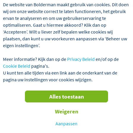
VERTREKGARANTIES!
De website van Bolderman maakt gebruik van cookies. Dit doen
wij om onze website correct te laten functioneren, het gebruik
ervan te analyseren en om uw gebruikerservaring te
optimaliseren. Gaat u hiermee akkoord? Klik dan op
‘Accepteren’. Wilt u liever zelf bepalen welke cookies wij
plaatsen, dan kunt u uw voorkeuren aanpassen via ‘Beheer uw
eigen instellingen’.
Meer informatie? Kijk dan op de
Privacy Beleid
en/of op de
Cookie Beleid
pagina's.
U kunt ten alle tijden via een link aan de onderkant van de
'De Parel van het Oosten', zo wordt de Hongaarse
pagina uw instellingen voor cookies wijzigen.
hoofdstad Boedapest ook wel genoemd. En terecht: deze
prachtige stad, die in tweeën wordt gesplitst door de
rivier de Donau, is door haar prachtige, elegante
Alles toestaan
gebouwen zoals het Vissersbastion, het enorme
Parlementsgebouw, burchten en kerken een stad vol
Weigeren
grandeur en flair. Vooral rondom de kerstdagen biedt de
stad een majestueuze en stijlvolle, maar zeker ook
Aanpassen
gezellige aanblik, mede vanwege de vele sfeervolle