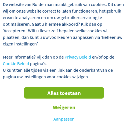
De website van Bolderman maakt gebruik van cookies. Dit doen
wij om onze website correct te laten functioneren, het gebruik
ervan te analyseren en om uw gebruikerservaring te
optimaliseren. Gaat u hiermee akkoord? Klik dan op
Wij hebben 106 reizen gevonden
‘Accepteren’. Wilt u liever zelf bepalen welke cookies wij
plaatsen, dan kunt u uw voorkeuren aanpassen via ‘Beheer uw
Vertrek binnen 2 weken
Alles wissen
eigen instellingen’.
Meer informatie? Kijk dan op de
Privacy Beleid
en/of op de
Verder filteren
Cookie Beleid
pagina's.
U kunt ten alle tijden via een link aan de onderkant van de
pagina uw instellingen voor cookies wijzigen.
Sorteren
Alles toestaan
op
TOT € 70,- KORTING P.P.!
Weigeren
Aanpassen