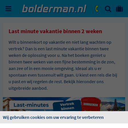
ZOEKEN
NAAR 'MIJN REIS' OMGEVIN
ma. - vr.: 09:00 - 17:30
zat.: 10:00 - 16:00
Last minute vakantie binnen 2 weken
Wilt u binnenkort op vakantie en niet lang wachten op
vertrek? Dan is een last minute vakantie binnen twee
weken de oplossing voor u. Na het boeken geniet u
binnen twee weken van een fijne bestemming in de zon,
aan zee of in een mooie omgeving. Ideaal als u er
spontaan even tussenuit wilt gaan. U kiest een reis die bij
u past en wij regelen de rest. Bekijk hieronder ons
uitgebreide aanbod.
Wij gebruiken cookies om uw ervaring te verbeteren