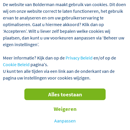
De website van Bolderman maakt gebruik van cookies. Dit doen
wij om onze website correct te laten functioneren, het gebruik
ervan te analyseren en om uw gebruikerservaring te
optimaliseren. Gaat u hiermee akkoord? Klik dan op
‘Accepteren’. Wilt u liever zelf bepalen welke cookies wij
Wij hebben 2 reizen gevonden
plaatsen, dan kunt u uw voorkeuren aanpassen via ‘Beheer uw
eigen instellingen’.
Groot-Brittannië
Muziekreizen
Meer informatie? Kijk dan op de
Privacy Beleid
en/of op de
Cookie Beleid
pagina's.
Verder filteren
U kunt ten alle tijden via een link aan de onderkant van de
pagina uw instellingen voor cookies wijzigen.
Sorteren
Alles toestaan
op
VERTREKGARANTIES!
Weigeren
Aanpassen