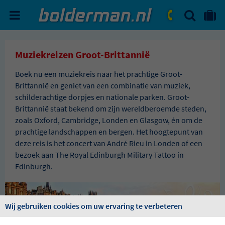
ZOEKEN
NAAR 'MIJN REIS' OMGEVIN
ma. - vr.: 09:00 - 17:30
zat.: 10:00 - 16:00
Muziekreizen Groot-Brittannië
Boek nu een muziekreis naar het prachtige Groot-
Brittannië en geniet van een combinatie van muziek,
schilderachtige dorpjes en nationale parken. Groot-
Brittannië staat bekend om zijn wereldberoemde steden,
zoals Oxford, Cambridge, Londen en Glasgow, én om de
prachtige landschappen en bergen. Het hoogtepunt van
deze reis is het concert van André Rieu in Londen of een
bezoek aan The Royal Edinburgh Military Tattoo in
Edinburgh.
Wij gebruiken cookies om uw ervaring te verbeteren