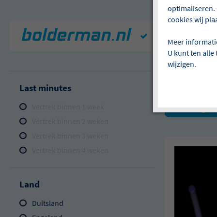
optimaliseren. 
cookies wij pla
Geld-terug-garant
Meer informati
U kunt ten alle
wijzigen.
Wij hebbe
Last minutes
Vertrek binnen 1 week
Hongari
Vertrek binnen 2 weken
Vertrek binnen 3 weken
Vertrek binnen 4 weken
Land
Duitsland