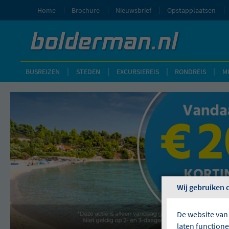
Home
Brochure
Nieuwsbrief
Opstapplaatsen
BUSREIZEN
STEDEN
EXCURSIEREIS
RONDREIS
M
Wij gebruiken 
De website van
laten function