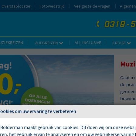
Overstaplocatie
Fotowedstrijd
Veelgestelde vragen
Algemen
0318 - 
telefoon
UZIEKREIZEN
ALL-INCLUSIVE
VLIEGREIZEN
CRUISE
Muzi
Gaat u 
de prac
genoemd
bewonde
gerecht
cookies om uw ervaring te verbeteren
ontdekt
omgevin
concert
 Bolderman maakt gebruik van cookies. Dit doen wij om onze websit
naar Ho
eren, het gebruik ervan te analyseren en om uw gebruikerservaring 