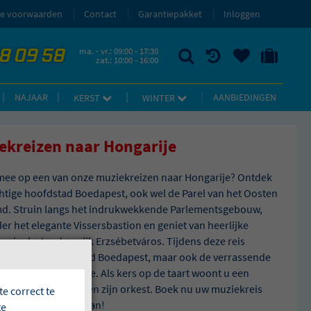
e voorwaarden
Contact
Garantiepakket
Inloggen
58 09 58
ma. - vr.: 09:00 - 17:30
zat.: 10:00 - 16:00
ZOEKEN
RECENT BEKEKEN
UW BEWAARDE REIZEN
NAAR 'MIJN REIS' OMGEVING
NAJAAR
AANBIEDINGEN
KERST
WINTER
ekreizen naar Hongarije
mee op een van onze muziekreizen naar Hongarije? Ontdek
htige hoofdstad Boedapest, ook wel de Parel van het Oosten
. Struin langs het indrukwekkende Parlementsgebouw,
r het elegante Vissersbastion en geniet van heerlijke
en in de Joodse wijk Erzsébetváros. Tijdens deze reis
 u niet alleen de stad Boedapest, maar ook de verrassende
g van de Donauknie. Als kers op de taart woont u een
 bij van André Rieu en zijn orkest. Boek nu uw muziekreis
e correct te
ngarije bij Bolderman!
te