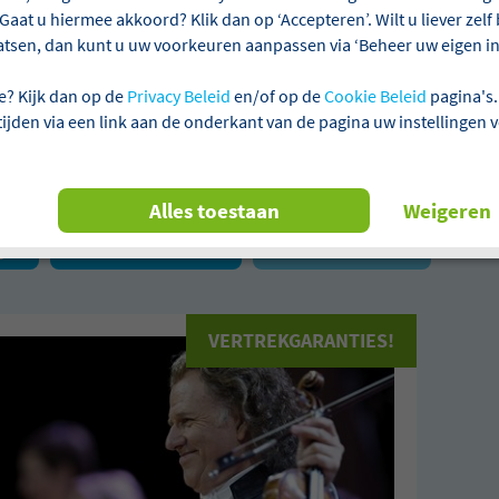
Gaat u hiermee akkoord? Klik dan op ‘Accepteren’. Wilt u liever zel
atsen, dan kunt u uw voorkeuren aanpassen via ‘Beheer uw eigen ins
ie
Aanbetalen niet verplicht
Laagste prijsgarantie
e? Kijk dan op de
Privacy Beleid
en/of op de
Cookie Beleid
pagina's.
 tijden via een link aan de onderkant van de pagina uw instellingen 
n 1 reizen gevonden
Alles toestaan
Weigeren
je
Muziekreizen
Alles wissen
VERTREKGARANTIES!