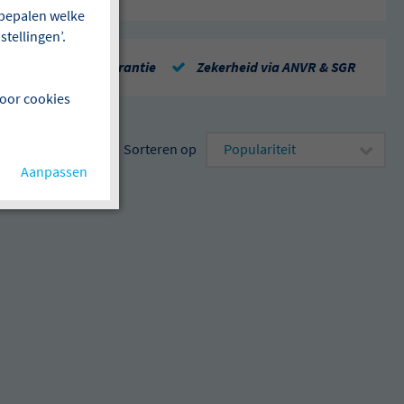
f bepalen welke
tellingen’.
Repatriëringsgarantie
Zekerheid via ANVR & SGR
voor cookies
Sorteren op
Aanpassen