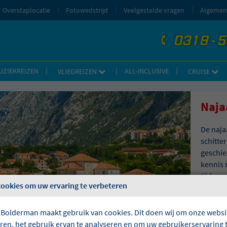
Overstaplocatie
Fotowedstrijd
Veelgestelde vragen
Algemen
0318 - 
telefoon
UZIEKREIZEN
ALL-INCLUSIVE
VLIEGREIZEN
CRUISE
Naja
De naja
schitte
geschie
kennis 
tijdens
cookies om uw ervaring te verbeteren
naar de
Montene
onze na
 Bolderman maakt gebruik van cookies. Dit doen wij om onze websit
eren, het gebruik ervan te analyseren en om uw gebruikerservaring 