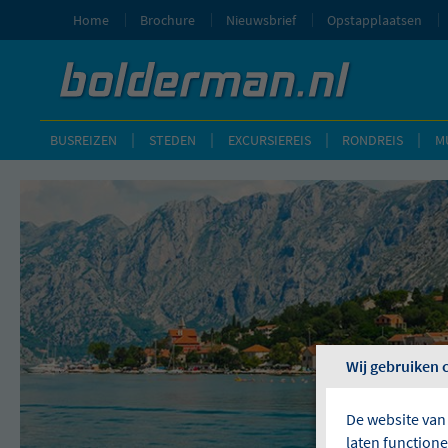
Home
Brochure
Nieuwsbrief
Opstapplaatsen
BUSREIZEN
STEDEN
EXCURSIEREIS
RONDREIS
M
Wij gebruiken 
De website van
laten function