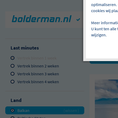
optimaliseren. 
cookies wij pla
Geld-terug-garant
Meer informati
U kunt ten alle
wijzigen.
Wij hebbe
Last minutes
Vertrek binnen 1 week
Balkan
Vertrek binnen 2 weken
Vertrek binnen 3 weken
Vertrek binnen 4 weken
Land
Balkan
wissen