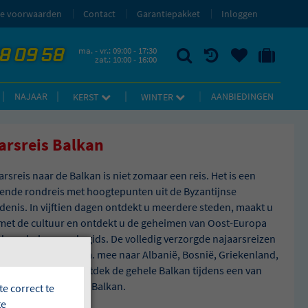
e voorwaarden
Contact
Garantiepakket
Inloggen
58 09 58
ma. - vr.: 09:00 - 17:30
zat.: 10:00 - 16:00
ZOEKEN
RECENT BEKEKEN
UW BEWAARDE REIZEN
NAAR 'MIJN REIS' OMGEVING
NAJAAR
AANBIEDINGEN
KERST
WINTER
arsreis Balkan
arsreis naar de Balkan is niet zomaar een reis. Het is een
rende rondreis met hoogtepunten uit de Byzantijnse
denis. In vijftien dagen ontdekt u meerdere steden, maakt u
met de cultuur en ontdekt u de geheimen van Oost-Europa
 de verhalen van de gids. De volledig verzorgde najaarsreizen
 Balkan nemen u o.a. mee naar Albanië, Bosnië, Griekenland,
gro en Kroatië. Ontdek de gehele Balkan tijdens een van
jaarsreizen naar de Balkan.
e correct te
te