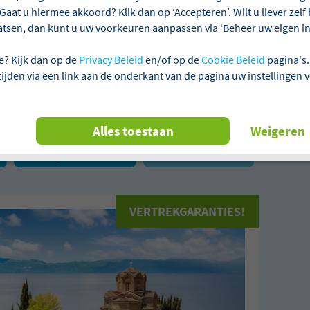
Gaat u hiermee akkoord? Klik dan op ‘Accepteren’. Wilt u liever zel
atsen, dan kunt u uw voorkeuren aanpassen via ‘Beheer uw eigen ins
ie
Aanbetalen niet verplicht
Laagste prijsgarantie
e? Kijk dan op de
Privacy Beleid
en/of op de
Cookie Beleid
pagina's.
 tijden via een link aan de onderkant van de pagina uw instellingen 
n 1 reizen gevonden
Alles toestaan
Weigeren
Najaarsreizen
Alles wissen
VERTREKGARANTIES!