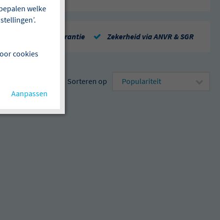
f bepalen welke
tellingen’.
Repatriëringsgarantie
Zekerheid via ANVR & SGR
voor cookies
Sorteren op
Aanpassen