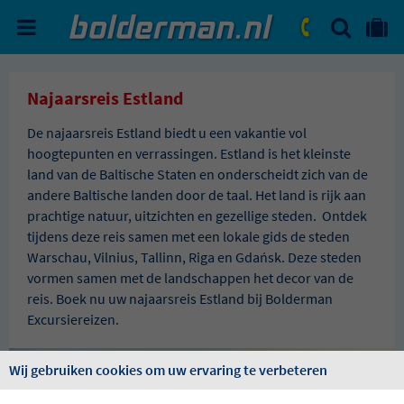
ZOEKEN
NAAR 'MIJN REIS' OMGEVIN
ma. - vr.: 09:00 - 17:30
zat.: 10:00 - 16:00
Najaarsreis Estland
De najaarsreis Estland biedt u een vakantie vol
hoogtepunten en verrassingen. Estland is het kleinste
land van de Baltische Staten en onderscheidt zich van de
andere Baltische landen door de taal. Het land is rijk aan
prachtige natuur, uitzichten en gezellige steden. Ontdek
tijdens deze reis samen met een lokale gids de steden
Warschau, Vilnius, Tallinn, Riga en Gdańsk. Deze steden
vormen samen met de landschappen het decor van de
reis. Boek nu uw najaarsreis Estland bij Bolderman
Excursiereizen.
Wij gebruiken cookies om uw ervaring te verbeteren