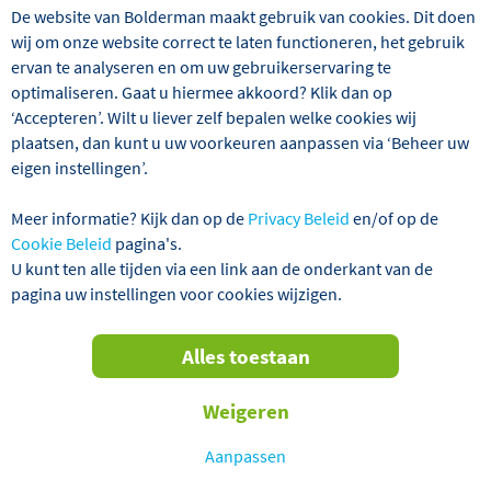
De website van Bolderman maakt gebruik van cookies. Dit doen
wij om onze website correct te laten functioneren, het gebruik
ervan te analyseren en om uw gebruikerservaring te
optimaliseren. Gaat u hiermee akkoord? Klik dan op
‘Accepteren’. Wilt u liever zelf bepalen welke cookies wij
plaatsen, dan kunt u uw voorkeuren aanpassen via ‘Beheer uw
Wij hebben 1 reizen gevonden
eigen instellingen’.
Estland
Najaarsreizen
Alles wis
Meer informatie? Kijk dan op de
Privacy Beleid
en/of op de
Cookie Beleid
pagina's.
U kunt ten alle tijden via een link aan de onderkant van de
Verder filteren
pagina uw instellingen voor cookies wijzigen.
Alles toestaan
Sorteren
op
Weigeren
TOT € 70,- KORTING P.P.!
Aanpassen