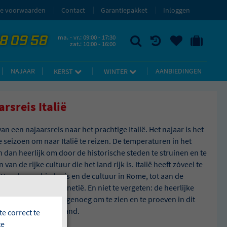
e voorwaarden
Contact
Garantiepakket
Inloggen
58 09 58
ma. - vr.: 09:00 - 17:30
zat.: 10:00 - 16:00
ZOEKEN
RECENT BEKEKEN
UW BEWAARDE REIZEN
NAAR 'MIJN REIS' OMGEVING
NAJAAR
AANBIEDINGEN
KERST
WINTER
rsreis Italië
an een najaarsreis naar het prachtige Italië. Het najaar is het
e seizoen om naar Italië te reizen. De temperaturen in het
jn dan heerlijk om door de historische steden te struinen en te
 van de rijke cultuur die het land rijk is. Italië heeft zóveel te
 Van de geschiedenis en de cultuur in Rome, tot aan de
en bruggetjes in Venetië. En niet te vergeten: de heerlijke
nse keuken. Kortom, genoeg om te zien en te proeven in dit
rende mediterrane land.
e correct te
te