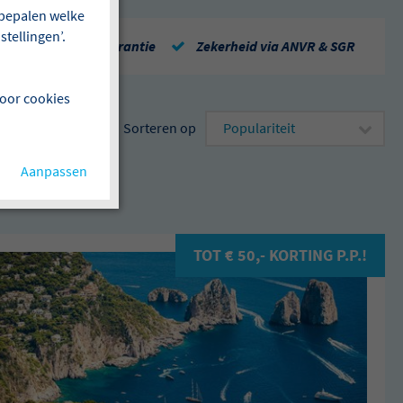
f bepalen welke
tellingen’.
Repatriëringsgarantie
Zekerheid via ANVR & SGR
voor cookies
Sorteren op
Aanpassen
TOT € 50,- KORTING P.P.!