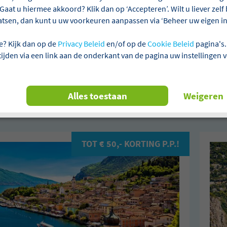
Gaat u hiermee akkoord? Klik dan op ‘Accepteren’. Wilt u liever zel
atsen, dan kunt u uw voorkeuren aanpassen via ‘Beheer uw eigen ins
ie
Aanbetalen niet verplicht
Laagste prijsgarantie
e? Kijk dan op de
Privacy Beleid
en/of op de
Cookie Beleid
pagina's.
 tijden via een link aan de onderkant van de pagina uw instellingen 
n 6 reizen gevonden
Alles toestaan
Weigeren
Najaarsreizen
Alles wissen
TOT € 50,- KORTING P.P.!