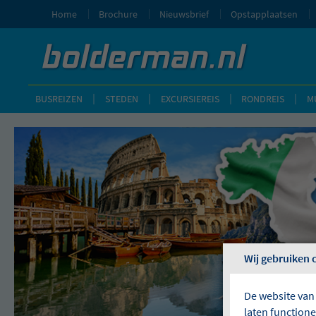
Home
Brochure
Nieuwsbrief
Opstapplaatsen
BUSREIZEN
STEDEN
EXCURSIEREIS
RONDREIS
M
Wij gebruiken 
De website van
laten function