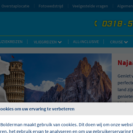
Overstaplocatie
Fotowedstrijd
Veelgestelde vragen
Algemen
0318 - 
telefoon
UZIEKREIZEN
ALL-INCLUSIVE
VLIEGREIZEN
CRUISE
Najaa
Geniet v
perfect
land zi
genieten
bieden.
cookies om uw ervaring te verbeteren
kanalen 
Italiaa
schitte
 Bolderman maakt gebruik van cookies. Dit doen wij om onze websit
eren, het gebruik ervan te analyseren en om uw gebruikerservaring 