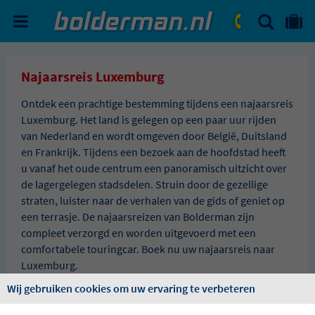
ZOEKEN
NAAR 'MIJN REIS' OMGEVIN
ma. - vr.: 09:00 - 17:30
zat.: 10:00 - 16:00
Najaarsreis Luxemburg
Ontdek een prachtige bestemming tijdens een najaarsreis
Luxemburg. Het land is gelegen op een paar uur rijden
van Nederland en wordt omgeven door België, Duitsland
en Frankrijk. Tijdens een bezoek aan de hoofdstad heeft
u vanaf het oude centrum een panoramisch uitzicht over
de lagergelegen stadsdelen. Struin door de gezellige
straten, luister naar de verhalen van de gids of geniet op
een terrasje. De najaarsreizen van Bolderman zijn
compleet verzorgd en worden uitgevoerd met een
comfortabele touringcar. Boek nu uw najaarsreis naar
Luxemburg.
Wij gebruiken cookies om uw ervaring te verbeteren