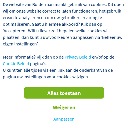
De website van Bolderman maakt gebruik van cookies. Dit doen
wij om onze website correct te laten functioneren, het gebruik
ervan te analyseren en om uw gebruikerservaring te
optimaliseren. Gaat u hiermee akkoord? Klik dan op
‘Accepteren’. Wilt u liever zelf bepalen welke cookies wij
plaatsen, dan kunt u uw voorkeuren aanpassen via ‘Beheer uw
eigen instellingen’.
Wij hebben 2 reizen gevonden
Meer informatie? Kijk dan op de
Privacy Beleid
en/of op de
Luxemburg
Najaarsreizen
Alles
Cookie Beleid
pagina's.
U kunt ten alle tijden via een link aan de onderkant van de
pagina uw instellingen voor cookies wijzigen.
Verder filteren
Alles toestaan
Sorteren
Weigeren
op
TOT € 70,- KORTING P.P.!
Aanpassen