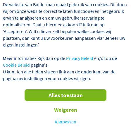
De website van Bolderman maakt gebruik van cookies. Dit doen
wij om onze website correct te laten functioneren, het gebruik
ervan te analyseren en om uw gebruikerservaring te
optimaliseren. Gaat u hiermee akkoord? Klik dan op
‘Accepteren’. Wilt u liever zelf bepalen welke cookies wij
plaatsen, dan kunt u uw voorkeuren aanpassen via ‘Beheer uw
eigen instellingen’.
Nederland
5 dagen
Meer informatie? Kijk dan op de
Privacy Beleid
en/of op de
5-daags All-inclusive muziekspektakel
Cookie Beleid
pagina's.
Noord-Nederland
U kunt ten alle tijden via een link aan de onderkant van de
pagina uw instellingen voor cookies wijzigen.
Op dit moment niet beschikbaar
Alles toestaan
Weigeren
Aanpassen