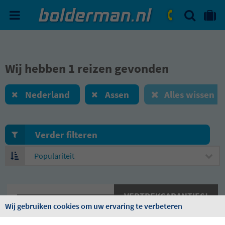
ZOEKEN
NAAR 'MIJN REIS' OMGEVIN
ma. - vr.: 09:00 - 17:30
zat.: 10:00 - 16:00
Wij hebben 1 reizen gevonden
Nederland
Assen
Alles wissen
Verder filteren
Sorteren
op
VERTREKGARANTIES!
Wij gebruiken cookies om uw ervaring te verbeteren