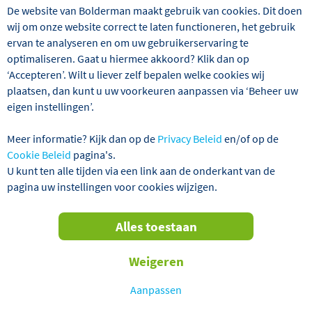
De website van Bolderman maakt gebruik van cookies. Dit doen
wij om onze website correct te laten functioneren, het gebruik
ervan te analyseren en om uw gebruikerservaring te
optimaliseren. Gaat u hiermee akkoord? Klik dan op
‘Accepteren’. Wilt u liever zelf bepalen welke cookies wij
plaatsen, dan kunt u uw voorkeuren aanpassen via ‘Beheer uw
eigen instellingen’.
Denemarken, Duitsland, Noorwegen
5 dagen
Meer informatie? Kijk dan op de
Privacy Beleid
en/of op de
Minicruise 5 dagen Kopenhagen, Malmö en
Cookie Beleid
pagina's.
Oslo
U kunt ten alle tijden via een link aan de onderkant van de
pagina uw instellingen voor cookies wijzigen.
vanaf
€ 479
,-
Alles toestaan
Weigeren
Aanpassen