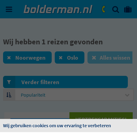
ZOEKEN
NAAR 'MIJN REIS' OMGEVIN
ma. - vr.: 09:00 - 17:30
zat.: 10:00 - 16:00
Wij hebben 1 reizen gevonden
Noorwegen
Oslo
Alles wissen
Verder filteren
Sorteren
op
VERTREKGARANTIES!
Wij gebruiken cookies om uw ervaring te verbeteren