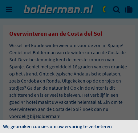
ZOEKEN
NAAR 'MIJN REIS' OMGEVIN
ma. - vr.: 09:00 - 17:30
zat.: 10:00 - 16:00
Overwinteren aan de Costa del Sol
Wissel het koude winterweer om voor de zon in Spanje!
Geniet met Bolderman van de winterzon aan de Costa de
Sol. Deze bestemming kent de meeste zonuren van
Spanje. Geniet met gemiddeld 16 graden van een drankje
op het strand. Ontdek typische Andalusische plaatsen,
zoals Cordoba en Ronda. Uitgekeken op de dorpjes en
stadjes? Ga dan de natuur in! Ook in de winter is dit
schitterend en is er veel te beleven. Het verblijf in een
goed 4* hotel maakt uw vakantie helemaal af. Zin om te
overwinteren aan de Costa del Sol? Boek dan nu
voordelig bij Bolderman!
Wij gebruiken cookies om uw ervaring te verbeteren