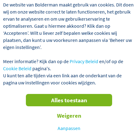
De website van Bolderman maakt gebruik van cookies. Dit doen
wij om onze website correct te laten functioneren, het gebruik
ervan te analyseren en om uw gebruikerservaring te
optimaliseren. Gaat u hiermee akkoord? Klik dan op
‘Accepteren’. Wilt u liever zelf bepalen welke cookies wij
plaatsen, dan kunt u uw voorkeuren aanpassen via ‘Beheer uw
eigen instellingen’.
Wij hebben 3 reizen gevonden
Meer informatie? Kijk dan op de
Privacy Beleid
en/of op de
Spanje
Costa del Sol
Overwinte
Cookie Beleid
pagina's.
U kunt ten alle tijden via een link aan de onderkant van de
pagina uw instellingen voor cookies wijzigen.
Verder filteren
Alles toestaan
Sorteren
Weigeren
op
GEGARANDEERD VERTREK!
Aanpassen