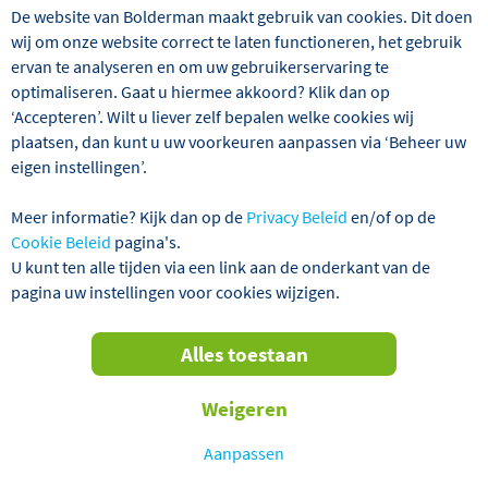
TOT € 100,- KORTING P.P.!
De website van Bolderman maakt gebruik van cookies. Dit doen
wij om onze website correct te laten functioneren, het gebruik
ervan te analyseren en om uw gebruikerservaring te
optimaliseren. Gaat u hiermee akkoord? Klik dan op
‘Accepteren’. Wilt u liever zelf bepalen welke cookies wij
plaatsen, dan kunt u uw voorkeuren aanpassen via ‘Beheer uw
eigen instellingen’.
Meer informatie? Kijk dan op de
Privacy Beleid
en/of op de
Cookie Beleid
pagina's.
U kunt ten alle tijden via een link aan de onderkant van de
De bekendste en volgens velen de mooiste toeristische
pagina uw instellingen voor cookies wijzigen.
route van Duitsland is zonder twijfel de Romantische
Strasse. Deze 385 kilometer lange voormalige
handelsroute dankt haar naam aan pittoreske
Alles toestaan
middeleeuwse stadjes, afgewisseld met een prachtige
natuur en de mooiste kerken, kloosters en kastelen. We
Weigeren
volgen tijdens deze reis de gehele Romantische Strasse,
vanaf Würzburg in het noorden tot Füssen in het zuiden.
Aanpassen
We bezoeken de leuke stadjes Rothenburg ob der Tauber,