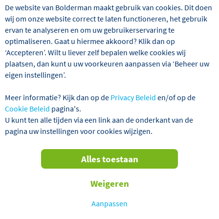
TOT € 100,- KORTING P.P.!
De website van Bolderman maakt gebruik van cookies. Dit doen
wij om onze website correct te laten functioneren, het gebruik
ervan te analyseren en om uw gebruikerservaring te
optimaliseren. Gaat u hiermee akkoord? Klik dan op
‘Accepteren’. Wilt u liever zelf bepalen welke cookies wij
plaatsen, dan kunt u uw voorkeuren aanpassen via ‘Beheer uw
eigen instellingen’.
Meer informatie? Kijk dan op de
Privacy Beleid
en/of op de
Cookie Beleid
pagina's.
U kunt ten alle tijden via een link aan de onderkant van de
Bijna 800 jaar drukte de Arabische cultuur een stempel op
pagina uw instellingen voor cookies wijzigen.
Andalusië en liet daarbij unieke schatten achter zoals het
Alhambra in Granada, het sprookjesachtige Alcázar in
Sevilla en de Mezquita in Córdoba. Tezamen vormen zij de
Alles toestaan
Andalusische Driehoek. Maar de Zuid-Spaanse provincie
is meer dan dat! Zo mag een bezoek aan Ronda niet
Weigeren
ontbreken, kunt u een dagtocht maken naar de beroemde
Rots van Gibraltar en geniet u van een verblijf aan de bij
Aanpassen
Nederlanders zo geliefde Costa del Sol. De rondreis wordt