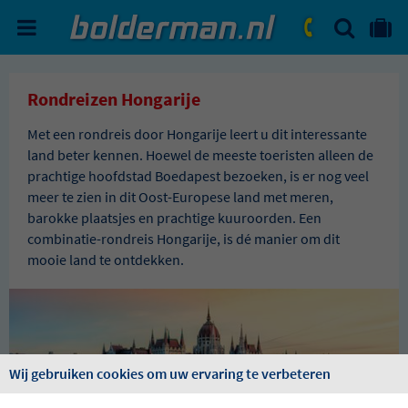
ZOEKEN
NAAR 'MIJN REIS' OMGEVIN
ma. - vr.: 09:00 - 17:30
zat.: 10:00 - 16:00
Rondreizen Hongarije
Met een rondreis door Hongarije leert u dit interessante
land beter kennen. Hoewel de meeste toeristen alleen de
prachtige hoofdstad Boedapest bezoeken, is er nog veel
meer te zien in dit Oost-Europese land met meren,
barokke plaatsjes en prachtige kuuroorden. Een
combinatie-rondreis Hongarije, is dé manier om dit
mooie land te ontdekken.
Wij gebruiken cookies om uw ervaring te verbeteren