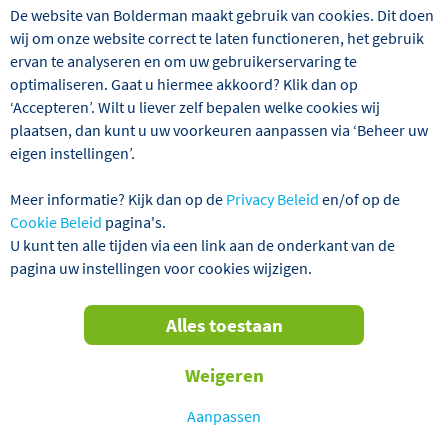
De website van Bolderman maakt gebruik van cookies. Dit doen
wij om onze website correct te laten functioneren, het gebruik
ervan te analyseren en om uw gebruikerservaring te
Wij hebben 1 reizen gevonden
optimaliseren. Gaat u hiermee akkoord? Klik dan op
‘Accepteren’. Wilt u liever zelf bepalen welke cookies wij
Hongarije
Rondreizen
Alles wis
plaatsen, dan kunt u uw voorkeuren aanpassen via ‘Beheer uw
eigen instellingen’.
Verder filteren
Meer informatie? Kijk dan op de
Privacy Beleid
en/of op de
Cookie Beleid
pagina's.
U kunt ten alle tijden via een link aan de onderkant van de
Sorteren
pagina uw instellingen voor cookies wijzigen.
op
VERTREKGARANTIES!
Alles toestaan
Weigeren
Aanpassen