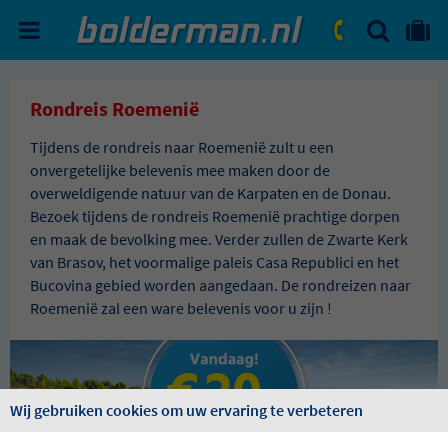
ZOEKEN
NAAR 'MIJN REIS' OMGEVIN
ma. - vr.: 09:00 - 17:30
zat.: 10:00 - 16:00
Rondreis Roemenië
Tijdens de rondreis naar Roemenië zult u een
onvergetelijke belevenis mee maken door de
overweldigende natuur van de Karpaten en de Donau.
Bezoek tijdens de rondreis Roemenië prachtige dorpen
en maak de bevolking mee. Verder zullen de Zwarte Kerk
van Brasov, het voormalige paleis Casa Republici en het
Bucovina gebied worden aangedaan. De rondreizen naar
Roemenië zal een ware belevenis voor u zijn !
Wij gebruiken cookies om uw ervaring te verbeteren