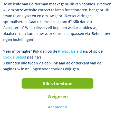
De website van Bolderman maakt gebruik van cookies. Dit doen
wij om onze website correct te laten functioneren, het gebruik
ervan te analyseren en om uw gebruikerservaring te
optimaliseren. Gaat u hiermee akkoord? Klik dan op
Wij hebben 1 reizen gevonden
‘Accepteren’. Wilt u liever zelf bepalen welke cookies wij
plaatsen, dan kunt u uw voorkeuren aanpassen via ‘Beheer uw
Roemenië
Rondreizen
Alles wis
eigen instellingen’.
Meer informatie? Kijk dan op de
Privacy Beleid
en/of op de
Verder filteren
Cookie Beleid
pagina's.
U kunt ten alle tijden via een link aan de onderkant van de
pagina uw instellingen voor cookies wijzigen.
Sorteren
Alles toestaan
op
TOT € 40,- KORTING P.P.!
Weigeren
Aanpassen