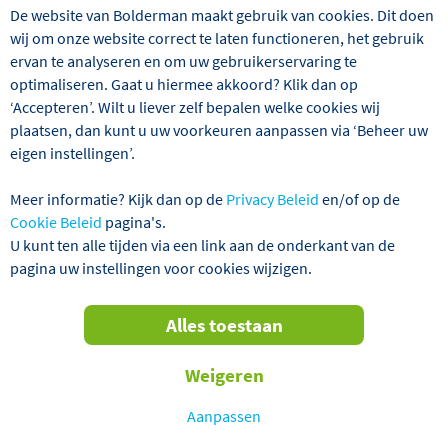
De website van Bolderman maakt gebruik van cookies. Dit doen
wij om onze website correct te laten functioneren, het gebruik
ervan te analyseren en om uw gebruikerservaring te
optimaliseren. Gaat u hiermee akkoord? Klik dan op
‘Accepteren’. Wilt u liever zelf bepalen welke cookies wij
plaatsen, dan kunt u uw voorkeuren aanpassen via ‘Beheer uw
eigen instellingen’.
Slowakije, Tsjechië
8 dagen
Meer informatie? Kijk dan op de
Privacy Beleid
en/of op de
8 dagen Bijzonder Moravië light all-inclusive
Cookie Beleid
pagina's.
U kunt ten alle tijden via een link aan de onderkant van de
vanaf
€ 649
,-
pagina uw instellingen voor cookies wijzigen.
Alles toestaan
VERTREKGARANTIES!
Weigeren
Aanpassen