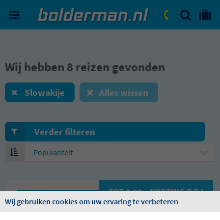
ZOEKEN
NAAR 'MIJN REIS' OMGEVIN
ma. - vr.: 09:00 - 17:30
zat.: 10:00 - 16:00
Wij hebben 8 reizen gevonden
Slowakije
Alles wissen
Verder filteren
Sorteren
op
TOT € 30,- KORTING P.P.!
Wij gebruiken cookies om uw ervaring te verbeteren