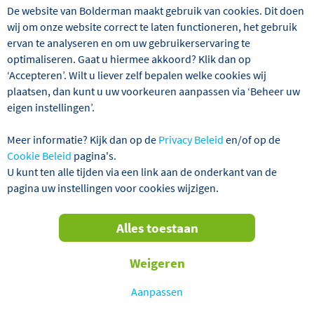
De website van Bolderman maakt gebruik van cookies. Dit doen
wij om onze website correct te laten functioneren, het gebruik
ervan te analyseren en om uw gebruikerservaring te
optimaliseren. Gaat u hiermee akkoord? Klik dan op
‘Accepteren’. Wilt u liever zelf bepalen welke cookies wij
plaatsen, dan kunt u uw voorkeuren aanpassen via ‘Beheer uw
eigen instellingen’.
Meer informatie? Kijk dan op de
Privacy Beleid
en/of op de
Cookie Beleid
pagina's.
Ga mee met deze stedenreis van Bolderman
U kunt ten alle tijden via een link aan de onderkant van de
Excursiereizen naar het mooie Luxemburg. De hoofdstad
pagina uw instellingen voor cookies wijzigen.
Luxemburg-Stad is tweemaal uitgeroepen tot culturele
hoofdstad van Europa en dat is natuurlijk niet voor niets!
De historische stadskern, de stadsparken en de gezellige
Alles toestaan
terrasjes, cafés en restaurants zijn zeer de moeite waard.
Tijdens deze reis brengen we ook een bezoek aan de
Weigeren
Belgische steden Namur en Dinant, de Duitse stad Trier en
het toeristische stadje Vianden. Namur en Dinant liggen
Aanpassen
beiden aan de Maas en staan bekend om hun citadel. In