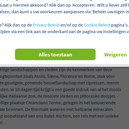
Gaat u hiermee akkoord? Klik dan op ‘Accepteren’. Wilt u liever zel
atsen, dan kunt u uw voorkeuren aanpassen via ‘Beheer uw eigen ins
e? Kijk dan op de
Privacy Beleid
en/of op de
Cookie Beleid
pagina's.
 tijden via een link aan de onderkant van de pagina uw instellingen 
Alles toestaan
Weigeren
scane en Umbrië vormen samen het hart van Italië en behoren tot
htige landschappen en steden zijn de kenmerken van deze
ogtepunten zoals Assisi, Siena, Florence en Rome, stuk voor
ekte goudgele, golvende heuvellandschap met cipressen, meren
en. In 10 dagen tijd krijgt u een goede indruk van al het moois
jke Italiaanse zon, de mooiste steden en pittoreske dorpjes
zellige plaatsje Chianciano Terme, gelegen in het betoverende
ale bronnen. De thermale wateren met heilzame mineralen
p loopafstand van ons hotel. Kortom, een reis met een unieke
n!