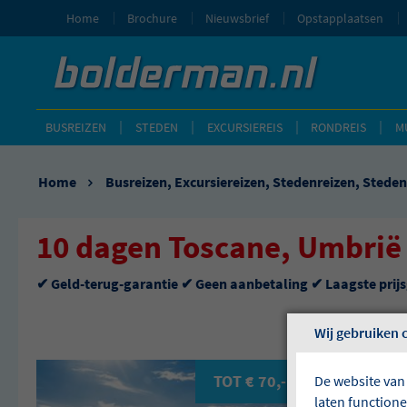
Home
Brochure
Nieuwsbrief
Opstapplaatsen
BUSREIZEN
STEDEN
EXCURSIEREIS
RONDREIS
M
Home
Busreizen
,
Excursiereizen
,
Stedenreizen
,
Steden
10 dagen Toscane, Umbrië
✔ Geld-terug-garantie ✔ Geen aanbetaling ✔ Laagste prij
Wij gebruiken 
TOT € 70,- KORTING P.P.!
De website van
laten function