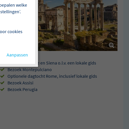
f bepalen welke
tellingen’.
voor cookies
Aanpassen
Bezoek Florence en Siena o.l.v. een lokale gids
Bezoek Montepulciano
Optionele dagtocht Rome, inclusief lokale gids
Bezoek Assisi
Bezoek Perugia