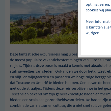
optimaliseren. 
cookies wij pla
Meer informati
U kunt ten alle
wijzigen.
Deze fantastische excursiereis mag u beslist niet missen! To
de meest populaire vakantiebestemmingen van Europa. Prac
regio’s. Tijdens deze busreis maakt u kennis met absolute ho
stuk juweeltjes van steden. Ook rijden we door het uitgestr
en olijf- en wijngaarden en passeren we hoge ruige berggebied
dat Toscane en Umbrië te bieden hebben. Geniet van de heerli
met oude straatjes. Tijdens deze reis verblijven we in het ge
Toscane en bekend om zijn geneeskrachtige baden en therm
bieden een scala aan gezondheidsvoordelen. De baden zijn o
combinatie van natuur en cultuur, die u niet snel zult vergete