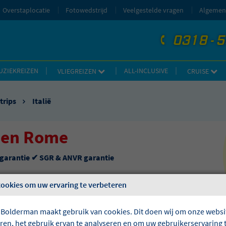
Overstaplocatie
Fotowedstrijd
Veelgestelde vragen
Algemen
0318 - 
telefoon
UZIEKREIZEN
ALL-INCLUSIVE
VLIEGREIZEN
CRUISE
trips
Italië
 en Rome
sgarantie ✔ SGR & ANVR garantie
cookies om uw ervaring te verbeteren
 Bolderman maakt gebruik van cookies. Dit doen wij om onze websit
eren, het gebruik ervan te analyseren en om uw gebruikerservaring 