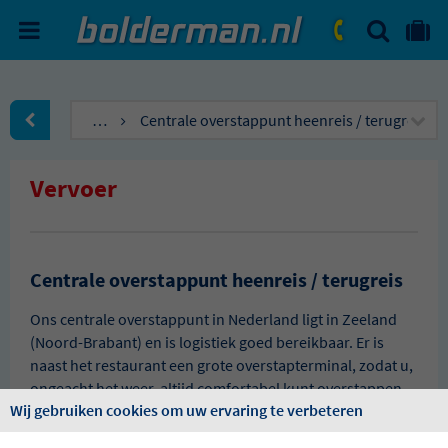
ZOEKEN
NAAR 'MIJN REIS' OMGEVIN
ma. - vr.: 09:00 - 17:30
zat.: 10:00 - 16:00
…
Centrale overstappunt heenreis / terugreis
naar Homepagina
Vervoer
Centrale overstappunt heenreis / terugreis
Ons centrale overstappunt in Nederland ligt in Zeeland
(Noord-Brabant) en is logistiek goed bereikbaar. Er is
naast het restaurant een grote overstapterminal, zodat u,
ongeacht het weer, altijd comfortabel kunt overstappen.
Wij gebruiken cookies om uw ervaring te verbeteren
In het restaurant kunt u bij vertrek een kopje koffie of
thee drinken en bij terugkomst staat er (op sommige