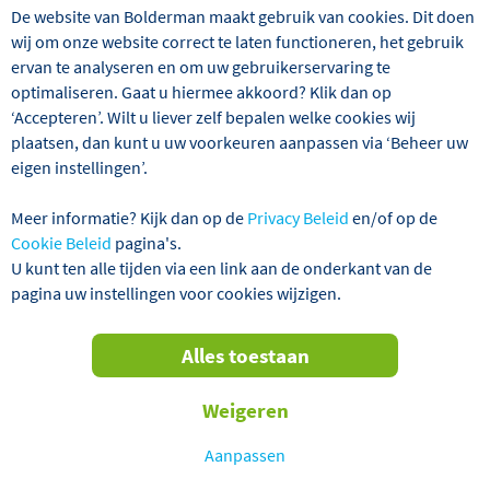
reizen tegen betaling) een goed verzorgd afscheidsbuffet
De website van Bolderman maakt gebruik van cookies. Dit doen
klaar.
wij om onze website correct te laten functioneren, het gebruik
ervan te analyseren en om uw gebruikerservaring te
Bekijk onderstaand de video van ons centrale
optimaliseren. Gaat u hiermee akkoord? Klik dan op
overstappunt:
‘Accepteren’. Wilt u liever zelf bepalen welke cookies wij
plaatsen, dan kunt u uw voorkeuren aanpassen via ‘Beheer uw
eigen instellingen’.
Meer informatie? Kijk dan op de
Privacy Beleid
en/of op de
Cookie Beleid
pagina's.
U kunt ten alle tijden via een link aan de onderkant van de
pagina uw instellingen voor cookies wijzigen.
Alles toestaan
Weigeren
Aanpassen