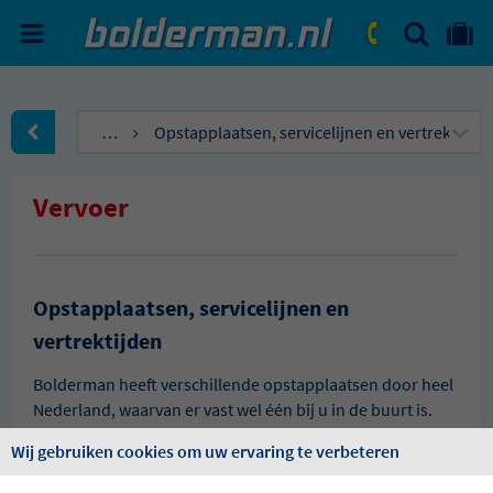
ZOEKEN
NAAR 'MIJN REIS' OMGEVIN
ma. - vr.: 09:00 - 17:30
zat.: 10:00 - 16:00
…
Opstapplaatsen, servicelijnen en vertrektijde
naar Homepagina
Vervoer
Opstapplaatsen, servicelijnen en
vertrektijden
Bolderman heeft verschillende opstapplaatsen door heel
Nederland, waarvan er vast wel één bij u in de buurt is.
Met één van onze servicelijnen wordt u opgehaald en naar
Wij gebruiken cookies om uw ervaring te verbeteren
ons centrale overstappunt gebracht. De servicelijnen
worden uitgevoerd met Tourist en Comfort Class