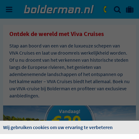
ZOEKEN
NAAR 'MIJN REIS' OMGEVIN
ma. - vr.: 09:00 - 17:30
zat.: 10:00 - 16:00
Ontdek de wereld met Viva Cruises
Stap aan boord van een van de luxueuze schepen van
VIVA Cruises en laat uw droomreis werkelijkheid worden.
Of u nu droomt van het verkennen van historische steden
langs de Europese rivieren, het genieten van
adembenemende landschappen of het ontspannen op
het kalme water – VIVA Cruises biedt het allemaal. Boek nu
uw VIVA-cruise bij Bolderman en profiteer van exclusieve
aanbiedingen.
Wij gebruiken cookies om uw ervaring te verbeteren