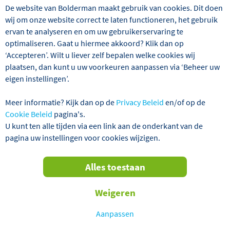
De website van Bolderman maakt gebruik van cookies. Dit doen
wij om onze website correct te laten functioneren, het gebruik
ervan te analyseren en om uw gebruikerservaring te
optimaliseren. Gaat u hiermee akkoord? Klik dan op
Wij hebben 8 reizen gevonden
‘Accepteren’. Wilt u liever zelf bepalen welke cookies wij
plaatsen, dan kunt u uw voorkeuren aanpassen via ‘Beheer uw
VIVA Cruises
Alles wissen
eigen instellingen’.
Meer informatie? Kijk dan op de
Privacy Beleid
en/of op de
Verder filteren
Cookie Beleid
pagina's.
U kunt ten alle tijden via een link aan de onderkant van de
pagina uw instellingen voor cookies wijzigen.
Sorteren
Alles toestaan
op
ALL-INCLUSIVE! NIEUW!
Weigeren
Aanpassen