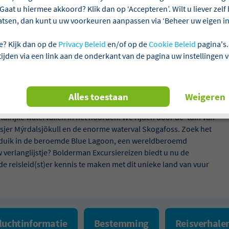
Gaat u hiermee akkoord? Klik dan op ‘Accepteren’. Wilt u liever zel
atsen, dan kunt u uw voorkeuren aanpassen via ‘Beheer uw eigen ins
e? Kijk dan op de
Privacy Beleid
en/of op de
Cookie Beleid
pagina's.
 tijden via een link aan de onderkant van de pagina uw instellingen 
nde landschap, de overweldigende natuurfenomenen en het
Alles toestaan
Weigeren
en u mee door het spectaculaire landschap van de ‘Gouden
 talrijke watervallen in het noorden. We rijden door de ‘tuin van
tsjer Mýrdalsjökull en de enorme waterval Skogafoss. Zoek het
n duik in de beroemde Blue Lagoon, een wereldberoemd
verlanglijstje? Bolderman Excursiereizen biedt u nu de
 reisleid(st)er kennis te maken met dit unieke land van vuur
luchtinformatie
Bestemming
Reisverhale