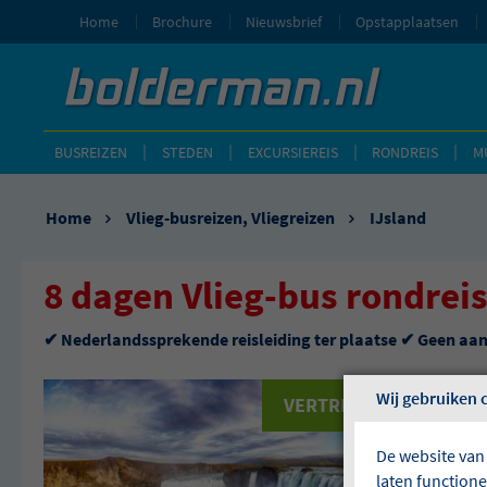
Home
Brochure
Nieuwsbrief
Opstapplaatsen
BUSREIZEN
STEDEN
EXCURSIEREIS
RONDREIS
M
Home
Vlieg-busreizen
,
Vliegreizen
IJsland
8 dagen Vlieg-bus rondreis
✔ Nederlandssprekende reisleiding ter plaatse ✔ Geen aa
Wij gebruiken 
VERTREKGARANTIES!
De website van
laten function