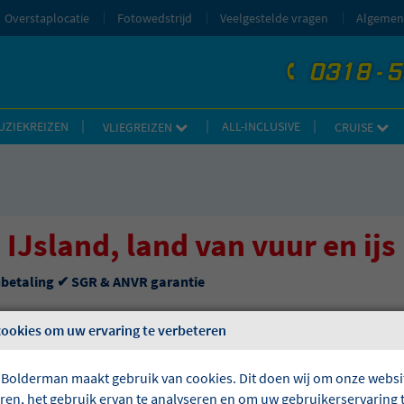
Overstaplocatie
Fotowedstrijd
Veelgestelde vragen
Algemen
0318 - 
telefoon
UZIEKREIZEN
ALL-INCLUSIVE
VLIEGREIZEN
CRUISE
 IJsland, land van vuur en ijs
nbetaling ✔ SGR & ANVR garantie
cookies om uw ervaring te verbeteren
 Bolderman maakt gebruik van cookies. Dit doen wij om onze websit
eren, het gebruik ervan te analyseren en om uw gebruikerservaring 