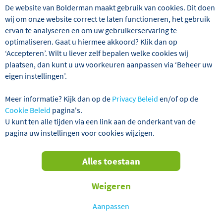
AANBIEDING! VERTREKGARANTIES!
De website van Bolderman maakt gebruik van cookies. Dit doen
wij om onze website correct te laten functioneren, het gebruik
ervan te analyseren en om uw gebruikerservaring te
optimaliseren. Gaat u hiermee akkoord? Klik dan op
‘Accepteren’. Wilt u liever zelf bepalen welke cookies wij
plaatsen, dan kunt u uw voorkeuren aanpassen via ‘Beheer uw
eigen instellingen’.
Meer informatie? Kijk dan op de
Privacy Beleid
en/of op de
Cookie Beleid
pagina's.
U kunt ten alle tijden via een link aan de onderkant van de
Selemat Datang! Welkom in Indonesië. Deze bestemming
pagina uw instellingen voor cookies wijzigen.
is voor veel reizigers synoniem met een rijk koloniaal
verleden waarop ook Nederland zijn stempel drukte.
Maar de archipel heeft veel meer te bieden! Tijdens deze
Alles toestaan
zeer complete en authentieke rondreis door Java en Bali
maken we een fascinerende ontdekkingstocht langs twee
Weigeren
verschillende werelden. Op het grote, veelzijdige Java
zien we de beroemde Borobudur- en Prambanan-tempels
Aanpassen
en kunnen we de Bromo-vulkaan ontdekken. Duik in de