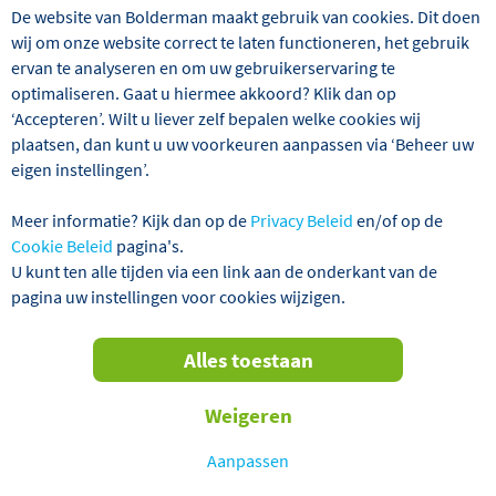
De website van Bolderman maakt gebruik van cookies. Dit doen
wij om onze website correct te laten functioneren, het gebruik
GEGARANDEERD VERTREK!
ervan te analyseren en om uw gebruikerservaring te
optimaliseren. Gaat u hiermee akkoord? Klik dan op
‘Accepteren’. Wilt u liever zelf bepalen welke cookies wij
plaatsen, dan kunt u uw voorkeuren aanpassen via ‘Beheer uw
eigen instellingen’.
Meer informatie? Kijk dan op de
Privacy Beleid
en/of op de
Cookie Beleid
pagina's.
U kunt ten alle tijden via een link aan de onderkant van de
pagina uw instellingen voor cookies wijzigen.
Portugal is al jarenlang een geliefde bestemming voor
overwinteraars, en dat is niet zonder reden. De Algarve, in
het zuiden van het land, staat bekend om haar milde
Alles toestaan
klimaat, met veel zonuren en aangename
wintertemperaturen van gemiddeld 16 graden Celsius. Bij
Weigeren
Bolderman hebben we een zorgvuldige selectie gemaakt
van comfortabele hotels en appartementen in Monte
Aanpassen
Gordo, een sfeervol kustplaatsje met een rijke