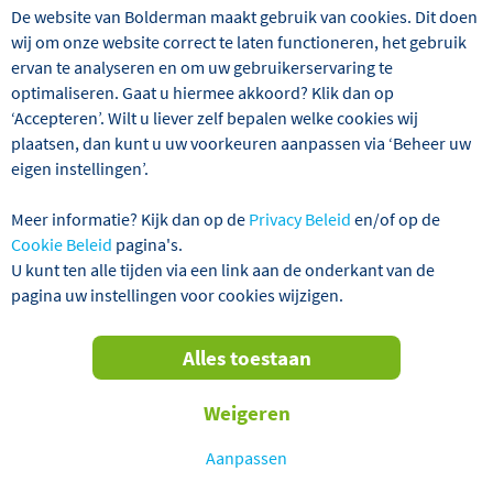
De website van Bolderman maakt gebruik van cookies. Dit doen
wij om onze website correct te laten functioneren, het gebruik
GEGARANDEERD VERTREK!
ervan te analyseren en om uw gebruikerservaring te
optimaliseren. Gaat u hiermee akkoord? Klik dan op
‘Accepteren’. Wilt u liever zelf bepalen welke cookies wij
plaatsen, dan kunt u uw voorkeuren aanpassen via ‘Beheer uw
eigen instellingen’.
Meer informatie? Kijk dan op de
Privacy Beleid
en/of op de
Cookie Beleid
pagina's.
U kunt ten alle tijden via een link aan de onderkant van de
pagina uw instellingen voor cookies wijzigen.
Het vermijden van de vaak kille en natte wintermaanden
in Nederland blijft een belangrijke motivatie voor veel
senioren om elders te overwinteren. Portugal is al lang
Alles toestaan
favoriet onder overwinteraars, vooral vanwege het
aangename klimaat. De regio Algarve in het zuiden biedt
Weigeren
vele zonuren en een gemiddelde winterse temperatuur
van zo'n 16 graden Celsius. Bolderman heeft een selectie
Aanpassen
gemaakt van hotels en appartementen in het populaire