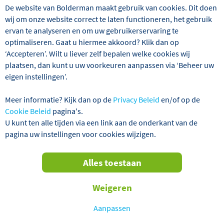
De website van Bolderman maakt gebruik van cookies. Dit doen
wij om onze website correct te laten functioneren, het gebruik
ervan te analyseren en om uw gebruikerservaring te
optimaliseren. Gaat u hiermee akkoord? Klik dan op
‘Accepteren’. Wilt u liever zelf bepalen welke cookies wij
plaatsen, dan kunt u uw voorkeuren aanpassen via ‘Beheer uw
eigen instellingen’.
Wij hebben 2 reizen gevonden
Meer informatie? Kijk dan op de
Privacy Beleid
en/of op de
Bali
Vliegreizen
Alles wissen
Cookie Beleid
pagina's.
U kunt ten alle tijden via een link aan de onderkant van de
pagina uw instellingen voor cookies wijzigen.
Verder filteren
Alles toestaan
Sorteren
Weigeren
op
AANBIEDING! VERTREKGARANTIES!
Aanpassen