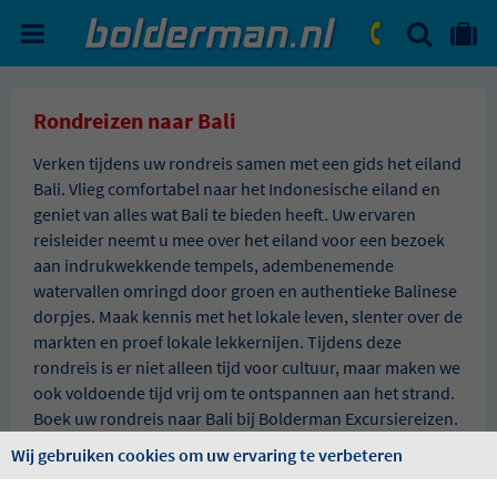
ZOEKEN
NAAR 'MIJN REIS' OMGEVIN
ma. - vr.: 09:00 - 17:30
zat.: 10:00 - 16:00
Rondreizen naar Bali
Verken tijdens uw rondreis samen met een gids het eiland
Bali. Vlieg comfortabel naar het Indonesische eiland en
geniet van alles wat Bali te bieden heeft. Uw ervaren
reisleider neemt u mee over het eiland voor een bezoek
aan indrukwekkende tempels, adembenemende
watervallen omringd door groen en authentieke Balinese
dorpjes. Maak kennis met het lokale leven, slenter over de
markten en proef lokale lekkernijen. Tijdens deze
rondreis is er niet alleen tijd voor cultuur, maar maken we
ook voldoende tijd vrij om te ontspannen aan het strand.
Boek uw rondreis naar Bali bij Bolderman Excursiereizen.
Wij gebruiken cookies om uw ervaring te verbeteren