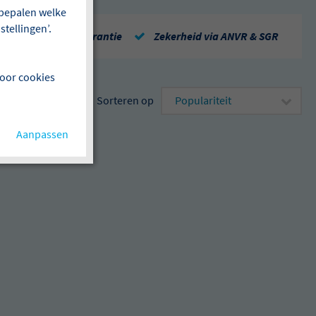
f bepalen welke
tellingen’.
Repatriëringsgarantie
Zekerheid via ANVR & SGR
voor cookies
Sorteren op
Aanpassen