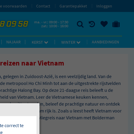
e voorwaarden
Contact
Garantiepakket
Inloggen
58 09 58
ma. - vr.: 09:00 - 17:30
zat.: 10:00 - 16:00
ZOEKEN
RECENT BEKEKEN
UW BEWAARDE REIZEN
NAAR 'MIJN REIS' OMGEVING
NAJAAR
AANBIEDINGEN
KERST
WINTER
greizen naar Vietnam
, gelegen in Zuidoost-Azië, is een veelzijdig land. Van de
de metropool Ho Chi Minh tot aan de uitgestrekte rijstvelden
prachtige Halong Bay. Op deze 21-daagse reis beleeft u de
eid van Vietnam. Leer de Vietnamese keuken kennen,
 op de witte stranden, beleef de prachtige natuur en ontdek
tepunten die Vietnam rijk is. Zoals u leest heeft Vietnam voor
at wils! Boek nu uw vliegreis naar Vietnam met Bolderman
ereizen.
e correct te
te