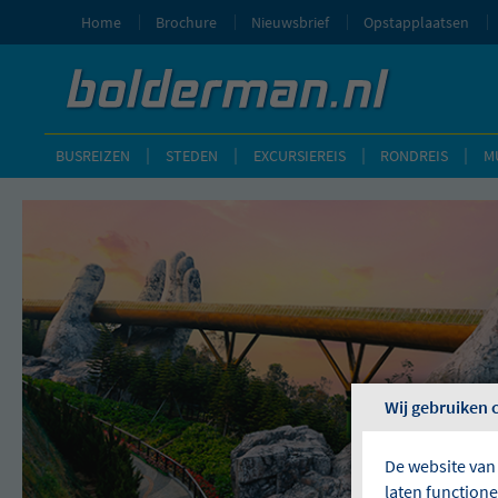
Home
Brochure
Nieuwsbrief
Opstapplaatsen
BUSREIZEN
STEDEN
EXCURSIEREIS
RONDREIS
M
Wij gebruiken 
De website van
laten function