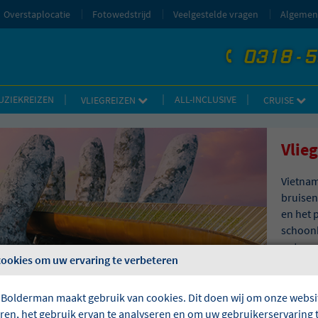
Overstaplocatie
Fotowedstrijd
Veelgestelde vragen
Algemen
0318 - 
telefoon
UZIEKREIZEN
ALL-INCLUSIVE
VLIEGREIZEN
CRUISE
Vlie
Vietnam
bruisen
en het 
schoonh
ontspan
cookies om uw ervaring te verbeteren
de hoog
ieder w
Excursi
 Bolderman maakt gebruik van cookies. Dit doen wij om onze websit
eren, het gebruik ervan te analyseren en om uw gebruikerservaring 