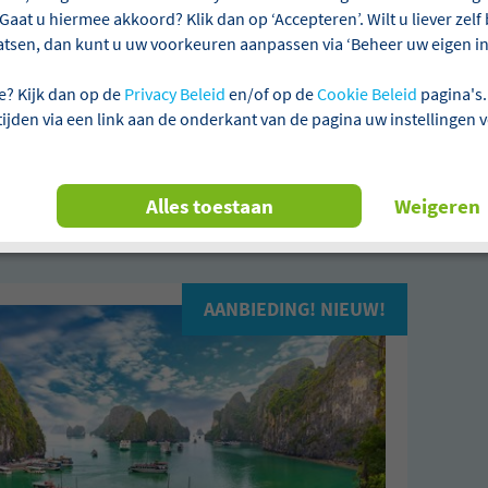
Gaat u hiermee akkoord? Klik dan op ‘Accepteren’. Wilt u liever zel
atsen, dan kunt u uw voorkeuren aanpassen via ‘Beheer uw eigen ins
ie
Aanbetalen niet verplicht
Laagste prijsgarantie
e? Kijk dan op de
Privacy Beleid
en/of op de
Cookie Beleid
pagina's.
 tijden via een link aan de onderkant van de pagina uw instellingen 
n 1 reizen gevonden
Alles toestaan
Weigeren
m
Vliegreizen
Alles wissen
AANBIEDING! NIEUW!